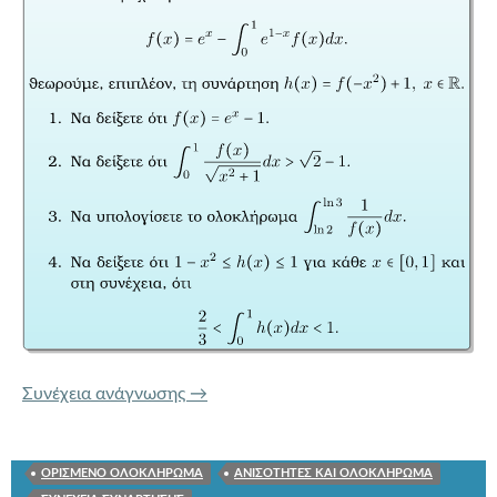
139 f(x) = e^x – \int_0^1 e^{1 – x} f(x) d
Συνέχεια ανάγνωσης
→
ΟΡΙΣΜΕΝΟ ΟΛΟΚΛΗΡΩΜΑ
ΑΝΙΣΟΤΗΤΕΣ ΚΑΙ ΟΛΟΚΛΗΡΩΜΑ