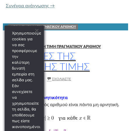
Γεωμετρική ερμηνεία της απόλυτης τιμ
Συνέχεια ανάγνωσης
→
ΑΠΟΛΥΤΗ ΤΙΜΗ ΠΡΑΓΜΑΤΙΚΟΥ ΑΡΙΘΜΟΥ
Χρησιμοποιούμε
cookies για
να σας
Α ΛΥΚΕΊΟΥ
/
ΑΠΟΛΥΤΗ ΤΙΜΗ ΠΡΑΓΜΑΤΙΚΟΥ ΑΡΙΘΜΟΥ
προσφέρουμε
ΙΔΙΟΤΗΤΕΣ ΤΗΣ
την
καλύτερη
ΑΠΟΛΥΤΗΣ ΤΙΜΗΣ
δυνατή
εμπειρία στη
6 ΑΥΓΟΎΣΤΟΥ 2024
ΣΧΟΛΙΆΣΤΕ
σελίδα μας.
Εάν
συνεχίσετε
να
Ιδιότητα 1: Μη Αρνητικότητα
χρησιμοποιείτε
Η απόλυτη τιμή ενός αριθμού είναι πάντα μη αρνητική.
τη σελίδα, θα
υποθέσουμε
πως είστε
ικανοποιημένοι