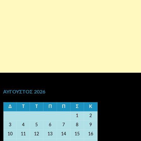
ΑΎΓΟΥΣΤΟΣ 2026
Δ
Τ
Τ
Π
Π
Σ
Κ
1
2
3
4
5
6
7
8
9
10
11
12
13
14
15
16