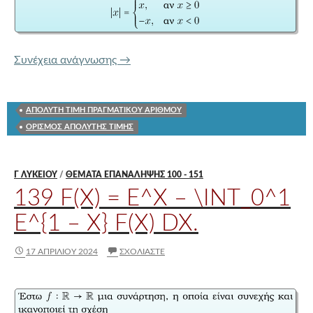
Η ΕΝΝΟΙΑ ΤΗΣ ΑΠΟΛΥΤΗΣ ΤΙΜΗΣ
Συνέχεια ανάγνωσης
→
ΑΠΟΛΥΤΗ ΤΙΜΗ ΠΡΑΓΜΑΤΙΚΟΥ ΑΡΙΘΜΟΥ
ΟΡΙΣΜΟΣ ΑΠΟΛΥΤΗΣ ΤΙΜΗΣ
Γ ΛΥΚΕΊΟΥ
/
ΘΕΜΑΤΑ ΕΠΑΝΑΛΗΨΗΣ 100 - 151
139 F(X) = E^X – \INT_0^1
E^{1 – X} F(X) DX.
17 ΑΠΡΙΛΊΟΥ 2024
ΣΧΟΛΙΆΣΤΕ