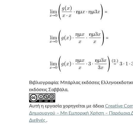
Βιβλιογραφία: Μπάρλας εκδόσεις Ελληνοεκδοτι
εκδόσεις Σαββάλα.
Αυτή η εργασία χορηγείται με άδεια
Creative Co
Δημιουργού – Μη Εμπορική Χρήση – Παρόμοια Δ
Διεθνές
.