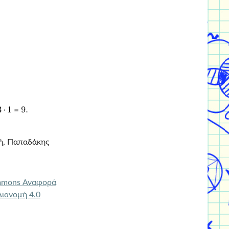
κή, Παπαδάκης
mmons Αναφορά
ιανομή 4.0