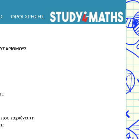
Ό
ΌΡΟΙ ΧΡΉΣΗΣ
ΟΥΣ ΑΡΙΘΜΟΥΣ
ΤΕ
που περιέχει τη
ε: