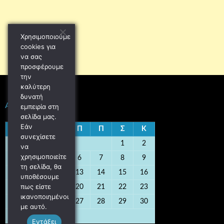
Χρησιμοποιούμε
cookies για
να σας
προσφέρουμε
την
καλύτερη
δυνατή
ΑΎΓΟΥΣΤΟΣ 2026
εμπειρία στη
σελίδα μας.
Εάν
Δ
Τ
Τ
Π
Π
Σ
Κ
συνεχίσετε
1
2
να
χρησιμοποιείτε
3
4
5
6
7
8
9
τη σελίδα, θα
10
11
12
13
14
15
16
υποθέσουμε
πως είστε
17
18
19
20
21
22
23
ικανοποιημένοι
24
25
26
27
28
29
30
με αυτό.
31
Εντάξει