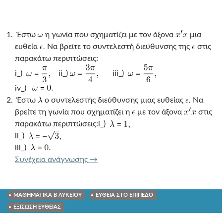
Έστω
η γωνία που σχηματίζει με τον άξονα
μια
ευθεία
Να βρείτε το συντελεστή διεύθυνσης της
στις
παρακάτω περιπτώσεις:
i_)
ii_)
iii_)
iv_)
Έστω
ο συντελεστής διεύθυνσης μιας ευθείας
Να
βρείτε τη γωνία που σχηματίζει η
με τον άξονα
στις
παρακάτω περιπτώσεις:i_)
ii_)
iii_)
ΑΣΚΗΣΕΙΣ ΕΞΙΣΩΣΗ ΕΥΘΕΙΑΣ
Συνέχεια ανάγνωσης
→
ΜΑΘΗΜΑΤΙΚΑ Β ΛΥΚΕΙΟΥ
ΕΥΘΕΙΑ ΣΤΟ ΕΠΙΠΕΔΟ
ΕΞΙΣΩΣΗ ΕΥΘΕΙΑΣ