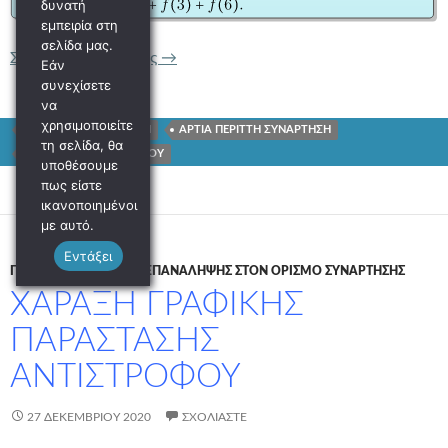
δυνατή
εμπειρία στη
σελίδα μας.
ΣΥΝΑΡΤΗΣΙΑΚΕΣ ΣΧΕΣΕΙΣ ΔΥΟ ΜΕΤΑ
Συνέχεια ανάγνωσης
→
Εάν
συνεχίσετε
να
χρησιμοποιείτε
ΣΥΝΑΡΤΗΣΙΑΚΗ ΣΧΕΣΗ
ΑΡΤΙΑ ΠΕΡΙΤΤΗ ΣΥΝΑΡΤΗΣΗ
τη σελίδα, θα
ΜΑΘΗΜΑΤΙΚΑ Γ ΛΥΚΕΙΟΥ
υποθέσουμε
πως είστε
ικανοποιημένοι
με αυτό.
Εντάξει
Γ ΛΥΚΕΊΟΥ
/
ΑΣΚΗΣΕΙΣ ΕΠΑΝΑΛΗΨΗΣ ΣΤΟΝ ΟΡΙΣΜΟ ΣΥΝΑΡΤΗΣΗΣ
ΧΑΡΑΞΗ ΓΡΑΦΙΚΗΣ
ΠΑΡΑΣΤΑΣΗΣ
ΑΝΤΙΣΤΡΟΦΟΥ
27 ΔΕΚΕΜΒΡΊΟΥ 2020
ΣΧΟΛΙΆΣΤΕ