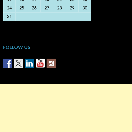
24
25
26
27
28
29
30
31
« Οκτ
FOLLOW US