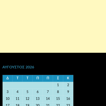
ΑΎΓΟΥΣΤΟΣ 2026
Δ
Τ
Τ
Π
Π
Σ
Κ
1
2
3
4
5
6
7
8
9
10
11
12
13
14
15
16
17
18
19
20
21
22
23