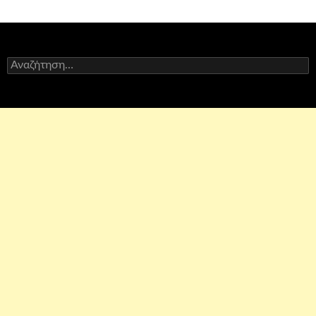
άρθρων
Αναζήτηση
για: