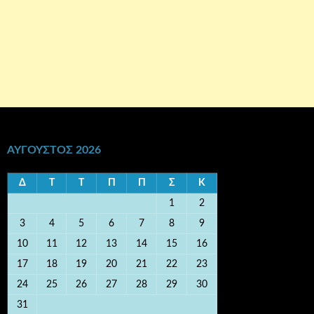
ΑΎΓΟΥΣΤΟΣ 2026
Δ
Τ
Τ
Π
Π
Σ
Κ
1
2
3
4
5
6
7
8
9
10
11
12
13
14
15
16
17
18
19
20
21
22
23
24
25
26
27
28
29
30
31