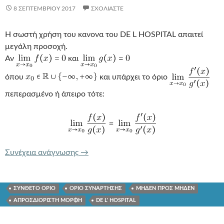
8 ΣΕΠΤΕΜΒΡΊΟΥ 2017
ΣΧΟΛΙΆΣΤΕ
Η σωστή χρήση του κανονα του DE L HOSPITAL απαιτεί
μεγάλη προσοχή.
Αν
και
όπου
και υπάρχει το όριο
πεπερασμένο ή άπειρο τότε:
Η ΣΩΣΤΗ ΧΡΗΣΗ ΤΟΥ ΚΑΝΟΝΑ DE L H
Συνέχεια ανάγνωσης
→
ΣΥΝΘΕΤΟ ΟΡΙΟ
ΟΡΙΟ ΣΥΝΑΡΤΗΣΗΣ
ΜΗΔΕΝ ΠΡΟΣ ΜΗΔΕΝ
ΑΠΡΟΣΔΙΟΡΙΣΤΗ ΜΟΡΦΗ
DE L' HOSPITAL