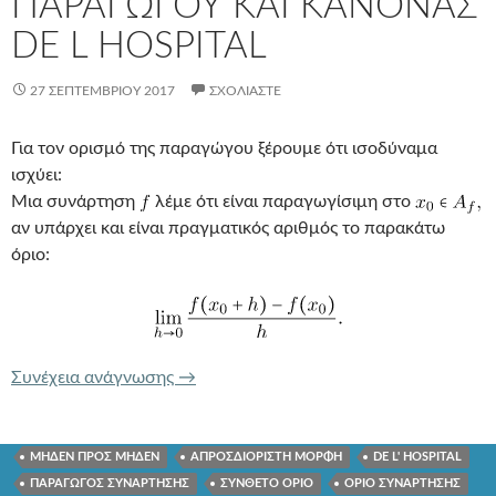
ΠΑΡΑΓΩΓΟΥ ΚΑΙ ΚΑΝΟΝΑΣ
DE L HOSPITAL
27 ΣΕΠΤΕΜΒΡΊΟΥ 2017
ΣΧΟΛΙΆΣΤΕ
Για τον ορισμό της παραγώγου ξέρουμε ότι ισοδύναμα
ισχύει:
Μια συνάρτηση
λέμε ότι είναι παραγωγίσιμη στο
αν υπάρχει και είναι πραγματικός αριθμός το παρακάτω
όριο:
ΙΣΟΔΥΝΑΜΟΣ ΟΡΙΣΜΟΣ ΠΑΡΑΓΩΓΟΥ Κ
Συνέχεια ανάγνωσης
→
ΜΗΔΕΝ ΠΡΟΣ ΜΗΔΕΝ
ΑΠΡΟΣΔΙΟΡΙΣΤΗ ΜΟΡΦΗ
DE L' HOSPITAL
ΠΑΡΑΓΩΓΟΣ ΣΥΝΑΡΤΗΣΗΣ
ΣΥΝΘΕΤΟ ΟΡΙΟ
ΟΡΙΟ ΣΥΝΑΡΤΗΣΗΣ