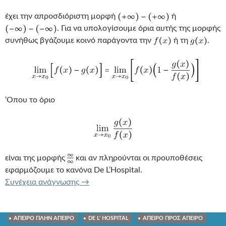
έχει την απροσδιόριστη μορφή
ή
. Για να υπολογίσουμε όρια αυτής της μορφής
συνήθως βγάζουμε κοινό παράγοντα την
ή τη
.
‘Οπου το όριο
είναι της μορφής
και αν πληρούνται οι προυποθέσεις
εφαρμόζουμε το κανόνα De L’Hospital.
ΚΑΝΟΝΕΣ DE L HOSPITAL ΑΠΡΟΣΔΙΟ
Συνέχεια ανάγνωσης
→
ΑΠΕΙΡΟ ΠΛΗΝ ΑΠΕΙΡΟ
DE L' HOSPITAL
ΑΠΕΙΡΟ ΠΡΟΣ ΑΠΕΙΡΟ