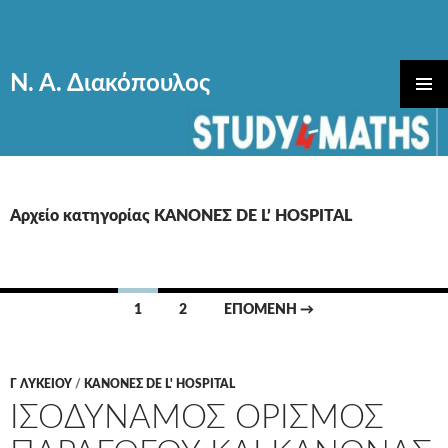
Ν. Α. Διακόπουλος
ΜΕΤΆΒΑΣΗ
ΚΎΡΙΟ
ΣΕ
ΜΕΝΟΎ
ΠΕΡΙΕΧΌΜΕΝΟ
Αρχείο κατηγορίας ΚΑΝΟΝΕΣ DE L’ HOSPITAL
Πλοήγηση
1
2
ΕΠΌΜΕΝΗ →
άρθρων
Γ ΛΥΚΕΊΟΥ
/
ΚΑΝΟΝΕΣ DE L' HOSPITAL
ΙΣΟΔΥΝΑΜΟΣ ΟΡΙΣΜΟΣ