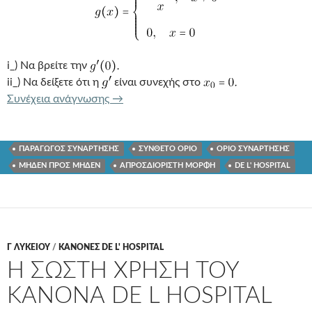
i_) Να βρείτε την
ii_) Να δείξετε ότι η
είναι συνεχής στο
ΟΡΙΣΜΟΣ ΠΑΡΑΓΩΓΟΥ ΚΑΙ ΚΑΝΟΝΑΣ 
Συνέχεια ανάγνωσης
→
ΠΑΡΑΓΩΓΟΣ ΣΥΝΑΡΤΗΣΗΣ
ΣΥΝΘΕΤΟ ΟΡΙΟ
ΟΡΙΟ ΣΥΝΑΡΤΗΣΗΣ
ΜΗΔΕΝ ΠΡΟΣ ΜΗΔΕΝ
ΑΠΡΟΣΔΙΟΡΙΣΤΗ ΜΟΡΦΗ
DE L' HOSPITAL
Γ ΛΥΚΕΊΟΥ
/
ΚΑΝΟΝΕΣ DE L' HOSPITAL
Η ΣΩΣΤΗ ΧΡΗΣΗ ΤΟΥ
ΚΑΝΟΝΑ DE L HOSPITAL