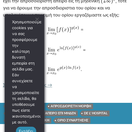
έχει την απροσδιόριστη άπειρο εις τη μηδενικη
τότε
για να άρουμε την απροσδιοριστια του ορίου και να
υπολογίσουμε την τιμή του ορίου εργαζόμαστε ως εξής:
Χρησιμοποιούμε
cookies για
να σας
προσφέρουμε
την
καλύτερη
δυνατή
εμπειρία στη
σελίδα μας.
Εάν
συνεχίσετε
ΚΑΝΟΝΕΣ DE L HOSPITAL ΑΠΡΟΣΔΙΟ
Συνέχεια ανάγνωσης
→
να
χρησιμοποιείτε
τη σελίδα, θα
υποθέσουμε
ΜΗΔΕΝ ΠΡΟΣ ΜΗΔΕΝ
ΑΠΡΟΣΔΙΟΡΙΣΤΗ ΜΟΡΦΗ
πως είστε
ΟΡΙΟ ΣΤΟ ΑΠΕΙΡΟ
ΑΠΕΙΡΟ ΕΠΙ ΜΗΔΕΝ
DE L' HOSPITAL
ικανοποιημένοι
ΑΠΕΙΡΟ ΕΙΣ ΤΗ ΜΗΔΕΝΙΚΗ
ΟΡΙΟ ΣΥΝΑΡΤΗΣΗΣ
με αυτό.
Εντάξει