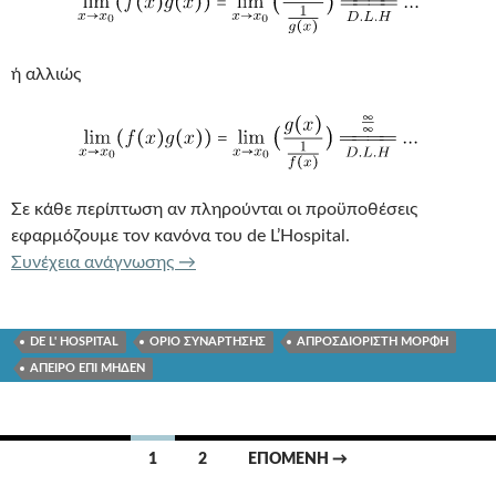
ή αλλιώς
Σε κάθε περίπτωση αν πληρούνται οι προϋποθέσεις
εφαρμόζουμε τον κανόνα του de L’Hospital.
ΚΑΝΟΝΕΣ DE L HOSPITAL ΑΠΡΟΣΔΙΟ
Συνέχεια ανάγνωσης
→
DE L' HOSPITAL
ΟΡΙΟ ΣΥΝΑΡΤΗΣΗΣ
ΑΠΡΟΣΔΙΟΡΙΣΤΗ ΜΟΡΦΗ
ΑΠΕΙΡΟ ΕΠΙ ΜΗΔΕΝ
Πλοήγηση
1
2
ΕΠΌΜΕΝΗ →