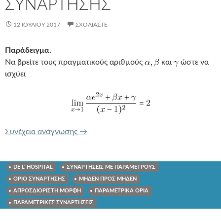
ΣΥΝΑΡΤΗΣΗΣ
12 ΙΟΥΛΊΟΥ 2017
ΣΧΟΛΙΆΣΤΕ
Παράδειγμα.
Να βρείτε τους πραγματικούς αριθμούς
και
ώστε να
ισχύει
ΚΑΝΟΝΕΣ DE L HOSPITAL ΕΥΡΕΣΗ Τ
Συνέχεια ανάγνωσης
→
DE L' HOSPITAL
ΣΥΝΑΡΤΗΣΕΙΣ ΜΕ ΠΑΡΑΜΕΤΡΟΥΣ
ΟΡΙΟ ΣΥΝΑΡΤΗΣΗΣ
ΜΗΔΕΝ ΠΡΟΣ ΜΗΔΕΝ
ΑΠΡΟΣΔΙΟΡΙΣΤΗ ΜΟΡΦΗ
ΠΑΡΑΜΕΤΡΙΚΑ ΟΡΙΑ
ΠΑΡΑΜΕΤΡΙΚΕΣ ΣΥΝΑΡΤΗΣΕΙΣ