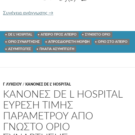
ΑΣΥΜΠΤΩΤΗ ΚΑΙ ΟΡΙΟ ΣΥΝΑΡΤΗΣΗΣ 
Συνέχεια ανάγνωσης
→
DE L' HOSPITAL
ΑΠΕΙΡΟ ΠΡΟΣ ΑΠΕΙΡΟ
ΣΥΝΘΕΤΟ ΟΡΙΟ
ΟΡΙΟ ΣΥΝΑΡΤΗΣΗΣ
ΑΠΡΟΣΔΙΟΡΙΣΤΗ ΜΟΡΦΗ
ΟΡΙΟ ΣΤΟ ΑΠΕΙΡΟ
ΑΣΥΜΠΤΩΤΕΣ
ΠΛΑΓΙΑ ΑΣΥΜΠΤΩΤΗ
Γ ΛΥΚΕΊΟΥ
/
ΚΑΝΟΝΕΣ DE L' HOSPITAL
ΚΑΝΟΝΕΣ DE L HOSPITAL
ΕΥΡΕΣΗ ΤΙΜΗΣ
ΠΑΡΑΜΕΤΡΟΥ ΑΠΟ
ΓΝΩΣΤΟ ΟΡΙΟ