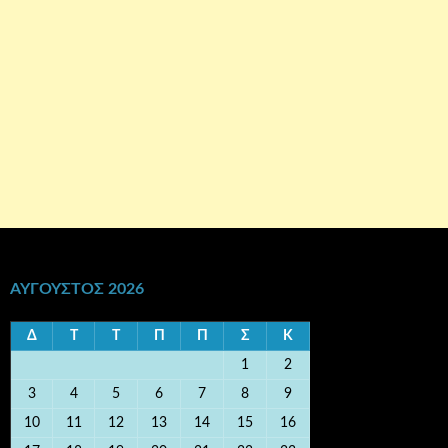
ΑΎΓΟΥΣΤΟΣ 2026
Δ
Τ
Τ
Π
Π
Σ
Κ
1
2
3
4
5
6
7
8
9
10
11
12
13
14
15
16