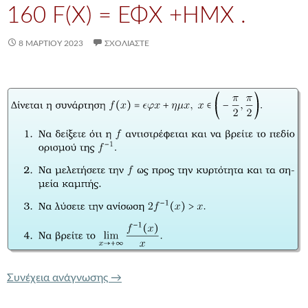
160 F(X) = ΕΦX +ΗΜX .
8 ΜΑΡΤΊΟΥ 2023
ΣΧΟΛΙΆΣΤΕ
160 f(x) = εφx +ημx .
Συνέχεια ανάγνωσης
→