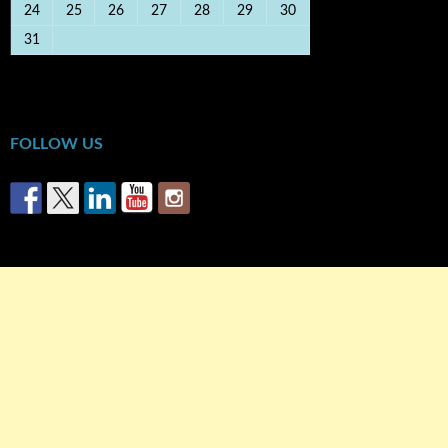
24
25
26
27
28
29
30
31
« Οκτ
FOLLOW US