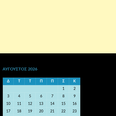
ΑΎΓΟΥΣΤΟΣ 2026
Δ
Τ
Τ
Π
Π
Σ
Κ
1
2
3
4
5
6
7
8
9
10
11
12
13
14
15
16
17
18
19
20
21
22
23