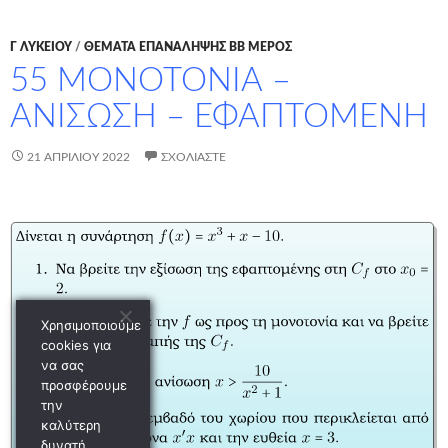
Γ ΛΥΚΕΊΟΥ
/
ΘΕΜΑΤΑ ΕΠΑΝΑΛΗΨΗΣ ΒΒ ΜΕΡΟΣ
55 ΜΟΝΟΤΟΝΙΑ –
ΑΝΙΣΩΣΗ – ΕΦΑΠΤΟΜΕΝΗ
21 ΑΠΡΙΛΊΟΥ 2022
ΣΧΟΛΙΆΣΤΕ
Χρησιμοποιούμε
cookies για
να σας
προσφέρουμε
την
καλύτερη
δυνατή