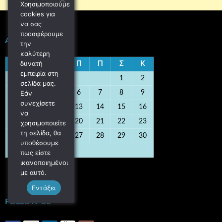
Χρησιμοποιούμε
cookies για
να σας
προσφέρουμε
ΑΎΓΟΥΣΤΟΣ 2026
την
καλύτερη
δυνατή
Δ
Τ
Τ
Π
Π
Σ
Κ
εμπειρία στη
1
2
σελίδα μας.
Εάν
3
4
5
6
7
8
9
συνεχίσετε
10
11
12
13
14
15
16
να
17
18
19
20
21
22
23
χρησιμοποιείτε
τη σελίδα, θα
24
25
26
27
28
29
30
υποθέσουμε
31
πως είστε
ικανοποιημένοι
« Οκτ
με αυτό.
Εντάξει
FOLLOW US