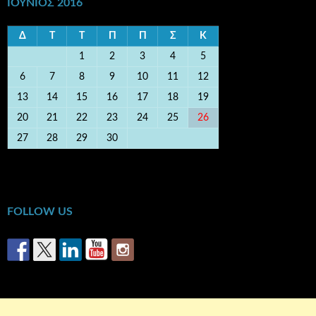
ΙΟΎΝΙΟΣ 2016
Δ
Τ
Τ
Π
Π
Σ
Κ
1
2
3
4
5
6
7
8
9
10
11
12
13
14
15
16
17
18
19
20
21
22
23
24
25
26
27
28
29
30
« Μάι
Ιούλ »
FOLLOW US