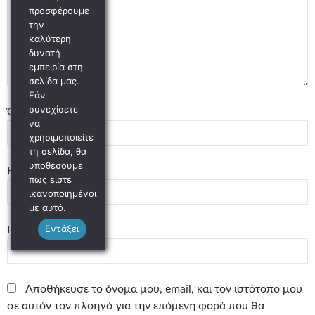
προσφέρουμε
την
καλύτερη
δυνατή
εμπειρία στη
σελίδα μας.
Εάν
συνεχίσετε
Όνομα
*
να
χρησιμοποιείτε
τη σελίδα, θα
υποθέσουμε
Email
*
πως είστε
ικανοποιημένοι
με αυτό.
Εντάξει
Ιστότοπος
Αποθήκευσε το όνομά μου, email, και τον ιστότοπο μου
σε αυτόν τον πλοηγό για την επόμενη φορά που θα