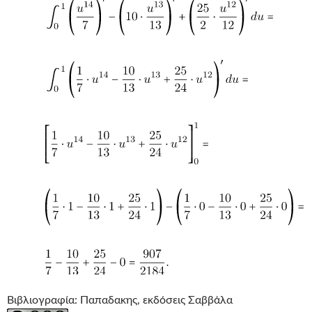
Βιβλιογραφία: Παπαδακης, εκδόσεις Σαββάλα