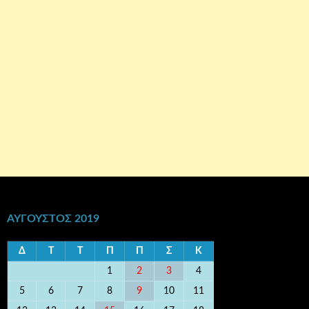
ΑΎΓΟΥΣΤΟΣ 2019
Δ
Τ
Τ
Π
Π
Σ
Κ
1
2
3
4
5
6
7
8
9
10
11