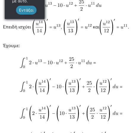
με αυτό.
Εντάξει
Επειδή ισχύει
και
Έχουμε: