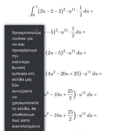
Χρησιμοποιούμε
cookies για
να σας
προσφέρουμε
την
καλύτερη
δυνατή
εμπειρία στη
σελίδα μας.
Εάν
συνεχίσετε
να
χρησιμοποιείτε
τη σελίδα, θα
υποθέσουμε
πως είστε
ικανοποιημένοι