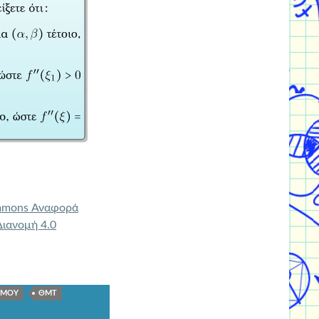
mmons Αναφορά
ιανομή 4.0
ΣΜΟΥ
ΘΜΤ