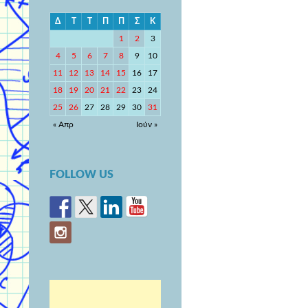
Δ
Τ
Τ
Π
Π
Σ
Κ
1
2
3
4
5
6
7
8
9
10
11
12
13
14
15
16
17
18
19
20
21
22
23
24
25
26
27
28
29
30
31
« Απρ
Ιούν »
FOLLOW US