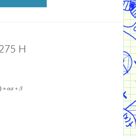
275 Η