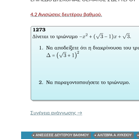
4.2 Ανισώσεις δευτέρου βαθμού.
ΤΡΑΠΕΖΑ ΘΕΜΑΤΩΝ 1273
Συνέχεια ανάγνωσης
→
ΑΝΙΣΩΣΕΙΣ ΔΕΥΤΕΡΟΥ ΒΑΘΜΟΥ
ΑΛΓΕΒΡΑ Α ΛΥΚΕΙΟΥ