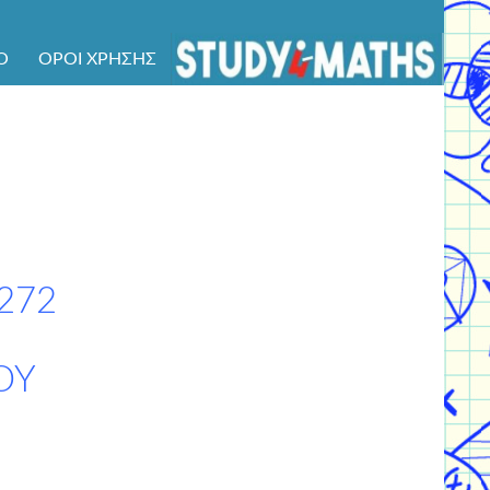
Ό
ΌΡΟΙ ΧΡΉΣΗΣ
272
ΟΥ