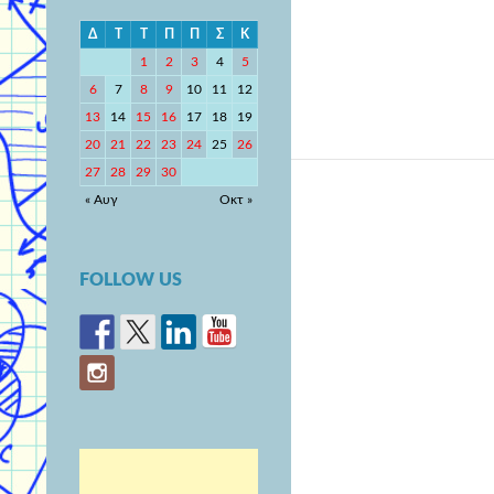
Δ
Τ
Τ
Π
Π
Σ
Κ
1
2
3
4
5
6
7
8
9
10
11
12
13
14
15
16
17
18
19
20
21
22
23
24
25
26
27
28
29
30
« Αυγ
Οκτ »
FOLLOW US