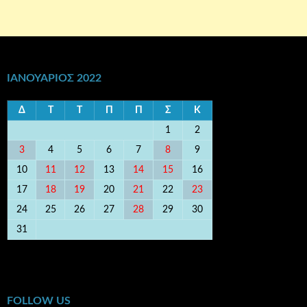
ΙΑΝΟΥΆΡΙΟΣ 2022
Δ
Τ
Τ
Π
Π
Σ
Κ
1
2
3
4
5
6
7
8
9
10
11
12
13
14
15
16
17
18
19
20
21
22
23
24
25
26
27
28
29
30
31
« Δεκ
Φεβ »
FOLLOW US