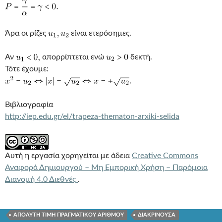
Άρα οι ρίζες
είναι ετερόσημες.
Αν
απορρίπτεται ενώ
δεκτή.
Τότε έχουμε:
Βιβλιογραφία
http://iep.edu.gr/el/trapeza-thematon-arxiki-selida
Αυτή η εργασία χορηγείται με άδεια
Creative Commons
Αναφορά Δημιουργού – Μη Εμπορική Χρήση – Παρόμοια
Διανομή 4.0 Διεθνές
.
ΑΠΟΛΥΤΗ ΤΙΜΗ ΠΡΑΓΜΑΤΙΚΟΥ ΑΡΙΘΜΟΥ
ΔΙΑΚΡΙΝΟΥΣΑ