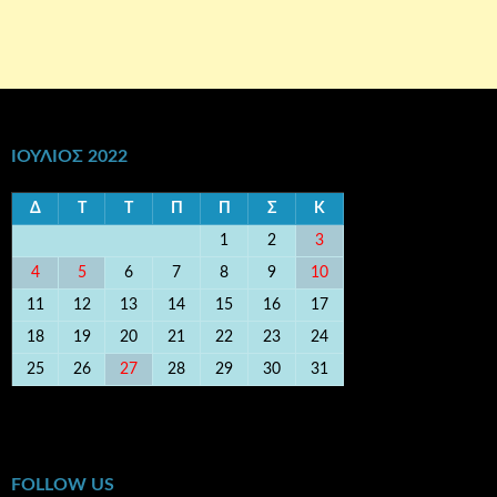
ΙΟΎΛΙΟΣ 2022
Δ
Τ
Τ
Π
Π
Σ
Κ
1
2
3
4
5
6
7
8
9
10
11
12
13
14
15
16
17
18
19
20
21
22
23
24
25
26
27
28
29
30
31
« Ιούν
Αυγ »
FOLLOW US