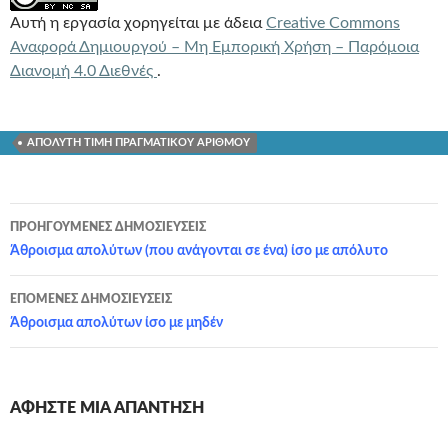
Αυτή η εργασία χορηγείται με άδεια
Creative Commons
Αναφορά Δημιουργού – Μη Εμπορική Χρήση – Παρόμοια
Διανομή 4.0 Διεθνές
.
ΑΠΟΛΥΤΗ ΤΙΜΗ ΠΡΑΓΜΑΤΙΚΟΥ ΑΡΙΘΜΟΥ
Πλοήγηση
ΠΡΟΗΓΟΎΜΕΝΕΣ ΔΗΜΟΣΙΕΎΣΕΙΣ
άρθρων
Άθροισμα απολύτων (που ανάγονται σε ένα) ίσο με απόλυτο
ΕΠΌΜΕΝΕΣ ΔΗΜΟΣΙΕΎΣΕΙΣ
Άθροισμα απολύτων ίσο με μηδέν
ΑΦΉΣΤΕ ΜΙΑ ΑΠΆΝΤΗΣΗ