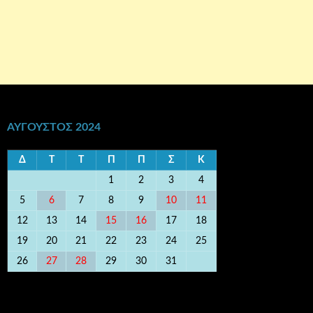
ΑΎΓΟΥΣΤΟΣ 2024
Δ
Τ
Τ
Π
Π
Σ
Κ
1
2
3
4
5
6
7
8
9
10
11
12
13
14
15
16
17
18
19
20
21
22
23
24
25
26
27
28
29
30
31
« Απρ
Οκτ »