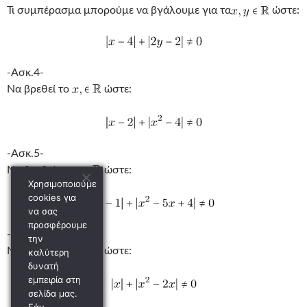
Τι συμπέρασμα μπορούμε να βγάλουμε για τα
ώστε:
-Ασκ.4-
Να βρεθεί το
ώστε:
-Ασκ.5-
Να βρεθεί το
ώστε:
Χρησιμοποιούμε
cookies για
να σας
προσφέρουμε
-Ασκ.6-
την
Να βρεθεί το
ώστε:
καλύτερη
δυνατή
εμπειρία στη
σελίδα μας.
Εάν