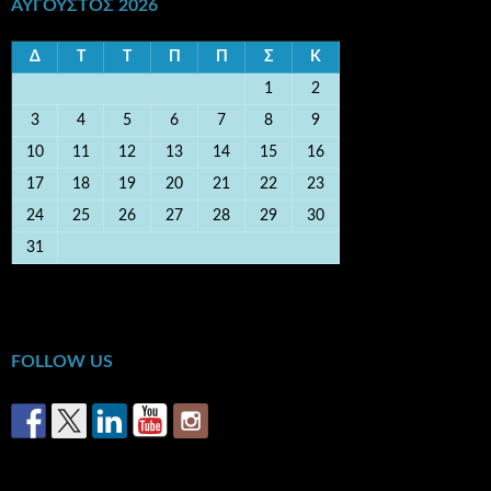
ΑΎΓΟΥΣΤΟΣ 2026
Δ
Τ
Τ
Π
Π
Σ
Κ
1
2
3
4
5
6
7
8
9
10
11
12
13
14
15
16
17
18
19
20
21
22
23
24
25
26
27
28
29
30
31
« Οκτ
FOLLOW US