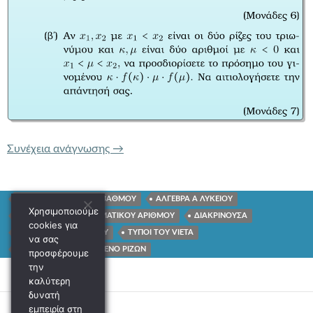
ΤΡΑΠΕΖΑ ΘΕΜΑΤΩΝ 1486 ΕΞΙΣΩΣΕΙΣ
Συνέχεια ανάγνωσης
→
ΕΞΙΣΩΣΕΙΣ ΔΕΥΤΕΡΟΥ ΒΑΘΜΟΥ
ΑΛΓΕΒΡΑ Α ΛΥΚΕΙΟΥ
Χρησιμοποιούμε
ΑΠΟΛΥΤΗ ΤΙΜΗ ΠΡΑΓΜΑΤΙΚΟΥ ΑΡΙΘΜΟΥ
ΔΙΑΚΡΙΝΟΥΣΑ
cookies για
ΠΡΟΣΗΜΟ ΤΡΙΩΝΥΜΟΥ
ΤΥΠΟΙ ΤΟΥ VIETA
να σας
ΑΘΡΟΙΣΜΑ ΚΑΙ ΓΙΝΟΜΕΝΟ ΡΙΖΩΝ
προσφέρουμε
την
καλύτερη
δυνατή
εμπειρία στη