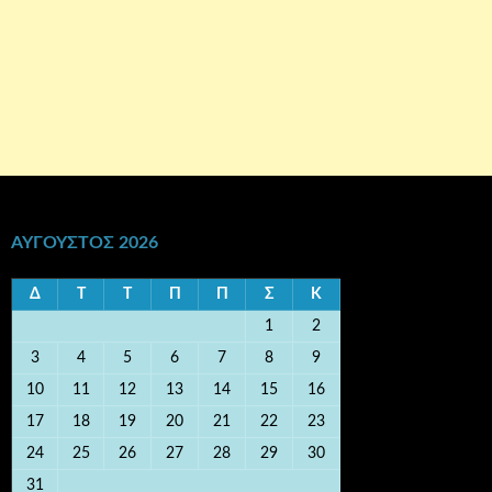
ΑΎΓΟΥΣΤΟΣ 2026
Δ
Τ
Τ
Π
Π
Σ
Κ
1
2
3
4
5
6
7
8
9
10
11
12
13
14
15
16
17
18
19
20
21
22
23
24
25
26
27
28
29
30
31