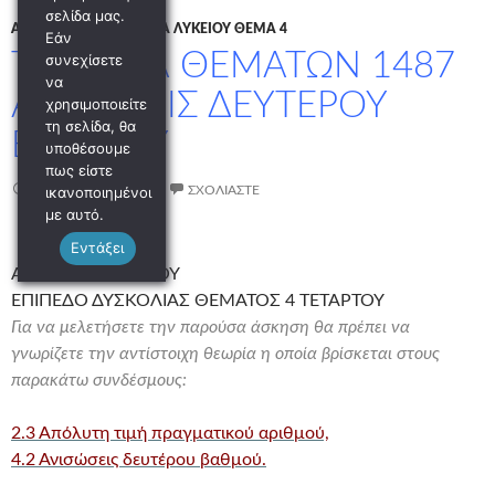
σελίδα μας.
Α ΛΥΚΕΊΟΥ
/
ΑΛΓΕΒΡΑ Α ΛΥΚΕΙΟΥ ΘΕΜΑ 4
Εάν
ΤΡΑΠΕΖΑ ΘΕΜΑΤΩΝ 1487
συνεχίσετε
να
ΑΝΙΣΩΣΕΙΣ ΔΕΥΤΕΡΟΥ
χρησιμοποιείτε
τη σελίδα, θα
ΒΑΘΜΟΥ
υποθέσουμε
πως είστε
ικανοποιημένοι
8 ΙΑΝΟΥΑΡΊΟΥ 2022
ΣΧΟΛΙΆΣΤΕ
με αυτό.
Εντάξει
ΑΛΓΕΒΡΑ Α ΛΥΚΕΙΟΥ
ΕΠΙΠΕΔΟ ΔΥΣΚΟΛΙΑΣ ΘΕΜΑΤΟΣ 4 ΤΕΤΑΡΤΟΥ
Για να μελετήσετε την παρούσα άσκηση θα πρέπει να
γνωρίζετε την αντίστοιχη θεωρία η οποία βρίσκεται στους
παρακάτω συνδέσμους:
2.3 Απόλυτη τιμή πραγματικού αριθμού,
4.2 Ανισώσεις δευτέρου βαθμού.