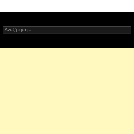
άρθρων
Αναζήτηση
για: