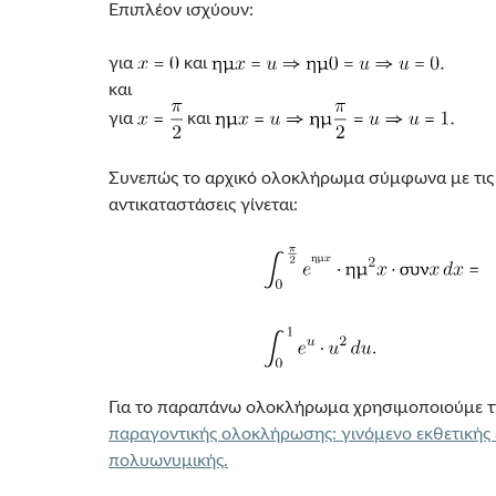
Επιπλέον ισχύουν:
για
και
και
για
και
Συνεπώς το αρχικό ολοκλήρωμα σύμφωνα με τι
αντικαταστάσεις γίνεται:
Για το παραπάνω ολοκλήρωμα χρησιμοποιούμε τ
παραγοντικής ολοκλήρωσης: γινόμενο εκθετικής 
πολυωνυμικής.