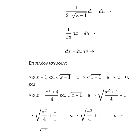
Επιπλέον ισχύουν:
για
και
και
για
και