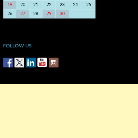
19
20
21
22
23
24
25
26
27
28
29
30
« Μαρ
Μάι »
FOLLOW US