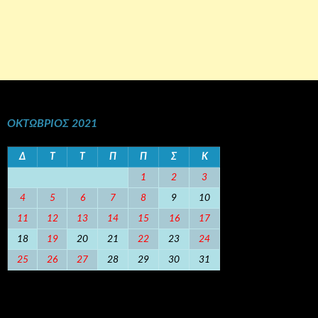
ΟΚΤΏΒΡΙΟΣ 2021
Δ
Τ
Τ
Π
Π
Σ
Κ
1
2
3
4
5
6
7
8
9
10
11
12
13
14
15
16
17
18
19
20
21
22
23
24
25
26
27
28
29
30
31
« Σεπ
Νοέ »