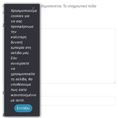
Η ηλ. διεύθυνση σας δεν δημοσιεύεται.
Τα υποχρεωτικά πεδία
Χρησιμοποιούμε
σημειώνονται με
*
cookies για
να σας
Σχόλιο
*
προσφέρουμε
την
καλύτερη
δυνατή
εμπειρία στη
σελίδα μας.
Εάν
συνεχίσετε
να
χρησιμοποιείτε
τη σελίδα, θα
υποθέσουμε
πως είστε
Όνομα
*
ικανοποιημένοι
με αυτό.
Εντάξει
Email
*