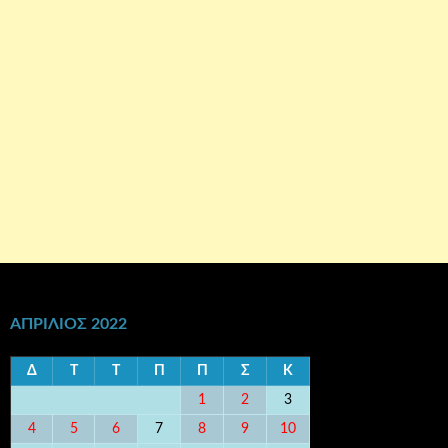
ΑΠΡΊΛΙΟΣ 2022
Δ
Τ
Τ
Π
Π
Σ
Κ
1
2
3
4
5
6
7
8
9
10