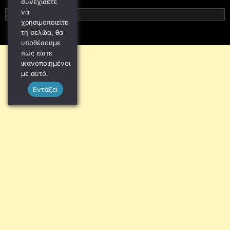
συνεχίσετε
να
Αναζήτηση
χρησιμοποιείτε
για:
τη σελίδα, θα
υποθέσουμε
πως είστε
ικανοποιημένοι
με αυτό.
Εντάξει