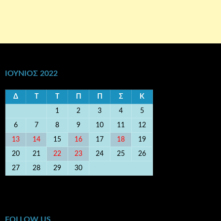
ΙΟΎΝΙΟΣ 2022
Δ
Τ
Τ
Π
Π
Σ
Κ
1
2
3
4
5
6
7
8
9
10
11
12
13
14
15
16
17
18
19
20
21
22
23
24
25
26
27
28
29
30
« Μάι
Ιούλ »
FOLLOW US