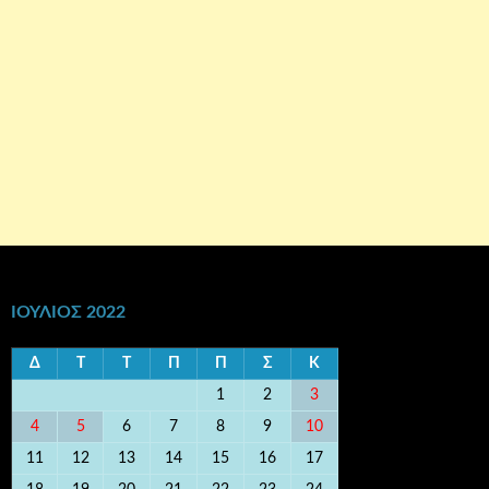
ΙΟΎΛΙΟΣ 2022
Δ
Τ
Τ
Π
Π
Σ
Κ
1
2
3
4
5
6
7
8
9
10
11
12
13
14
15
16
17