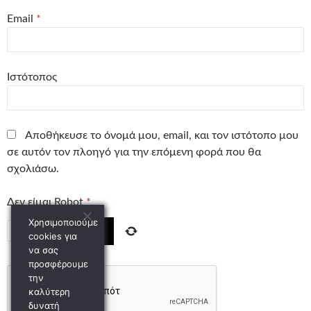
Email
*
Ιστότοπος
Αποθήκευσε το όνομά μου, email, και τον ιστότοπο μου
σε αυτόν τον πλοηγό για την επόμενη φορά που θα
σχολιάσω.
Δεν είμαι Robot
*
Χρησιμοποιούμε
−
ένα
=
cookies για
να σας
προσφέρουμε
την
καλύτερη
δυνατή