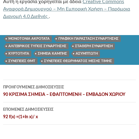
Αυτή η εργασία χορηγείται με άδεια
Creative Commons
Αναφορά Δημιουργού – Μη Εμπορική Χρήση – Παρόμοια
Διανομή 4.0 Διεθνές
.
ΜΟΝΟΤΟΝΙΑ ΑΚΡΟΤΑΤΑ
ΓΡΑΦΙΚΗ ΠΑΡΑΣΤΑΣΗ ΣΥΝΑΡΤΗΣΗΣ
ΑΛΓΕΒΡΙΚΟΣ ΤΥΠΟΣ ΣΥΝΑΡΤΗΣΗΣ
ΣΤΑΘΕΡΗ ΣΥΝΑΡΤΗΣΗ
ΚΥΡΤΟΤΗΤΑ
ΣΗΜΕΙΑ ΚΑΜΠΗΣ
ΑΣΥΜΠΤΩΤΗ
ΣΥΝΕΠΕΙΕΣ ΘΜΤ
ΣΥΝΕΠΕΙΕΣ ΘΕΩΡΗΜΑΤΟΣ ΜΕΣΗΣ ΤΙΜΗΣ
Πλοήγηση
ΠΡΟΗΓΟΎΜΕΝΕΣ ΔΗΜΟΣΙΕΎΣΕΙΣ
άρθρων
90 ΚΡΙΣΙΜΑ ΣΗΜΕΙΑ – ΕΦΑΠΤΟΜΕΝΗ – ΕΜΒΑΔΟΝ ΧΩΡΙΟΥ
ΕΠΌΜΕΝΕΣ ΔΗΜΟΣΙΕΎΣΕΙΣ
92 f(x) =(1+ln x)/ x