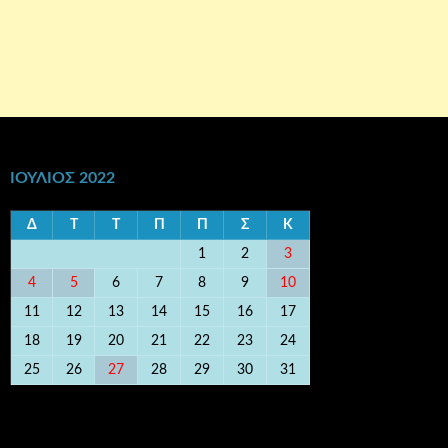
ΙΟΎΛΙΟΣ 2022
Δ
Τ
Τ
Π
Π
Σ
Κ
1
2
3
4
5
6
7
8
9
10
11
12
13
14
15
16
17
18
19
20
21
22
23
24
25
26
27
28
29
30
31
« Ιούν
Αυγ »