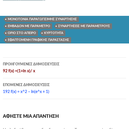
ΜΟΝΟΤΟΝΙΑ ΠΑΡΑΓΩΓΙΣΙΜΗΣ ΣΥΝΑΡΤΗΣΗΣ
ΕΜΒΑΔΟΝ ΜΕ ΠΑΡΑΜΕΤΡΟ
ΣΥΝΑΡΤΗΣΕΙΣ ΜΕ ΠΑΡΑΜΕΤΡΟΥΣ
ΟΡΙΟ ΣΤΟ ΑΠΕΙΡΟ
ΚΥΡΤΟΤΗΤΑ
ΕΦΑΠΤΟΜΕΝΗ ΓΡΑΦΙΚΗΣ ΠΑΡΑΣΤΑΣΗΣ
Πλοήγηση
ΠΡΟΗΓΟΎΜΕΝΕΣ ΔΗΜΟΣΙΕΎΣΕΙΣ
άρθρων
92 f(x) =(1+ln x)/ x
ΕΠΌΜΕΝΕΣ ΔΗΜΟΣΙΕΎΣΕΙΣ
192 f(x) = x^2 – ln(e^x + 1)
ΑΦΉΣΤΕ ΜΙΑ ΑΠΆΝΤΗΣΗ