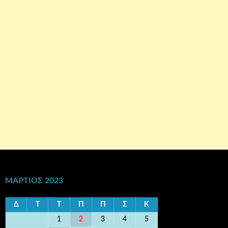
ΜΆΡΤΙΟΣ 2023
Δ
Τ
Τ
Π
Π
Σ
Κ
1
2
3
4
5