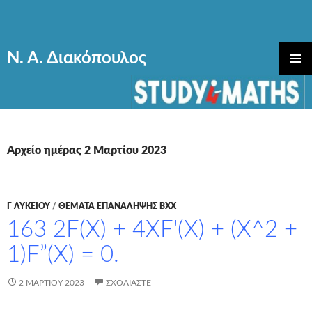
Ν. Α. Διακόπουλος
ΜΕΤΆΒΑΣΗ
ΚΎΡΙΟ
ΣΕ
ΜΕΝΟΎ
ΠΕΡΙΕΧΌΜΕΝΟ
Αρχείο ημέρας 2 Μαρτίου 2023
Γ ΛΥΚΕΊΟΥ
/
ΘΕΜΑΤΑ ΕΠΑΝΑΛΗΨΗΣ ΒΧΧ
163 2F(X) + 4XF'(X) + (X^2 +
1)F”(X) = 0.
2 ΜΑΡΤΊΟΥ 2023
ΣΧΟΛΙΆΣΤΕ