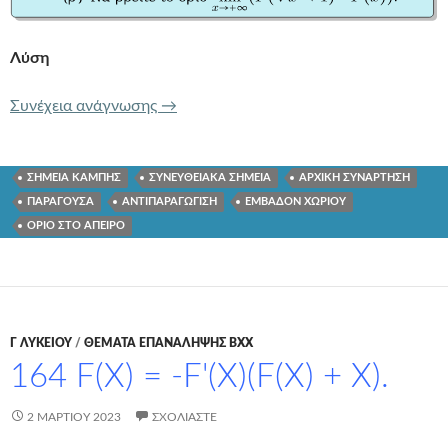
Λύση
163 2f(x) + 4xf'(x) + (x^2 + 1)f”(x) = 0.
Συνέχεια ανάγνωσης
→
ΣΗΜΕΙΑ ΚΑΜΠΗΣ
ΣΥΝΕΥΘΕΙΑΚΑ ΣΗΜΕΙΑ
ΑΡΧΙΚΗ ΣΥΝΑΡΤΗΣΗ
ΠΑΡΑΓΟΥΣΑ
ΑΝΤΙΠΑΡΑΓΩΓΙΣΗ
ΕΜΒΑΔΟΝ ΧΩΡΙΟΥ
ΟΡΙΟ ΣΤΟ ΑΠΕΙΡΟ
Γ ΛΥΚΕΊΟΥ
/
ΘΕΜΑΤΑ ΕΠΑΝΑΛΗΨΗΣ ΒΧΧ
164 F(X) = -F'(X)(F(X) + X).
2 ΜΑΡΤΊΟΥ 2023
ΣΧΟΛΙΆΣΤΕ