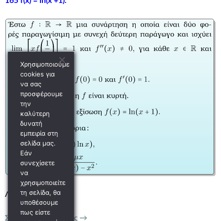
165 f(x) = ln(x +1).
Χρησιμοποιούμε
cookies για
να σας
προσφέρουμε
την
καλύτερη
δυνατή
εμπειρία στη
σελίδα μας.
Εάν
συνεχίσετε
να
χρησιμοποιείτε
τη σελίδα, θα
Λύση
υποθέσουμε
πως είστε
165 f(x) = ln(x +1) .
Συνέχεια ανάγνωσης
→