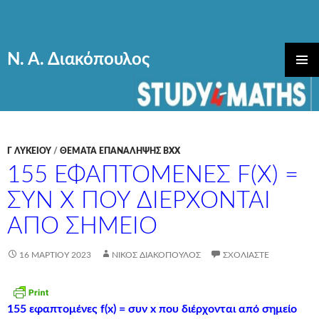
Ν. Α. Διακόπουλος
ΜΕΤΆΒΑΣΗ
ΚΎΡΙΟ
ΣΕ
ΜΕΝΟΎ
ΠΕΡΙΕΧΌΜΕΝΟ
Γ ΛΥΚΕΊΟΥ
/
ΘΕΜΑΤΑ ΕΠΑΝΑΛΗΨΗΣ ΒΧΧ
155 ΕΦΑΠΤΟΜΈΝΕΣ F(X) =
ΣΥΝ X ΠΟΥ ΔΙΈΡΧΟΝΤΑΙ
ΑΠΌ ΣΗΜΕΊΟ
16 ΜΑΡΤΊΟΥ 2023
ΝΊΚΟΣ ΔΙΑΚΌΠΟΥΛΟΣ
ΣΧΟΛΙΆΣΤΕ
155 εφαπτομένες f(x) = συν x που διέρχονται από σημείο