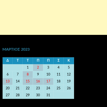
ΜΆΡΤΙΟΣ 2023
Δ
Τ
Τ
Π
Π
Σ
Κ
1
2
3
4
5
6
7
8
9
10
11
12
13
14
15
16
17
18
19
20
21
22
23
24
25
26
27
28
29
30
31
« Φεβ
Φεβ »