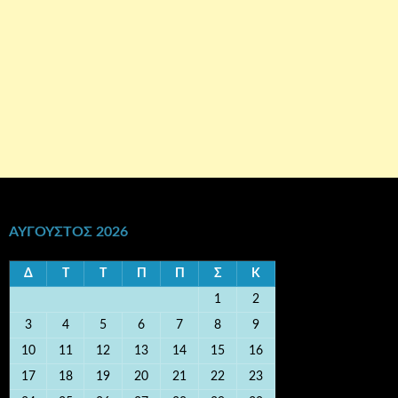
ΑΎΓΟΥΣΤΟΣ 2026
Δ
Τ
Τ
Π
Π
Σ
Κ
1
2
3
4
5
6
7
8
9
10
11
12
13
14
15
16
17
18
19
20
21
22
23