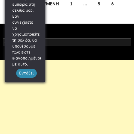
Πλοήγηση
εμπειρία στη
← ΠΡΟΗΓΟΎΜΕΝΗ
1
…
5
6
σελίδα μας.
άρθρων
Εάν
συνεχίσετε
να
χρησιμοποιείτε
τη σελίδα, θα
Αναζήτηση
υποθέσουμε
για:
πως είστε
ικανοποιημένοι
με αυτό.
Εντάξει