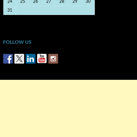
24
25
26
27
28
29
30
31
« Οκτ
FOLLOW US