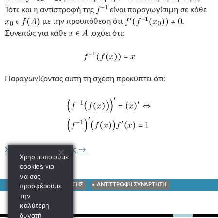
Τότε και η αντίστροφή της
είναι παραγωγίσιμη σε κάθε
με την προυπόθεση ότι
Συνεπώς για κάθε
ισχύει ότι:
Παραγωγίζοντας αυτή τη σχέση προκύπτει ότι:
ΠΑΡΑΓΩΓΟΣ ΑΝΤΙΣΤΡΟΦΗΣ ΣΥΝΑΡΤ
Συνέχεια ανάγνωσης
→
Χρησιμοποιούμε
cookies για
να σας
προσφέρουμε
ΠΑΡΑΓΩΓΟΣ ΣΥΝΑΡΤΗΣΗΣ
ΑΝΤΙΣΤΡΟΦΗ ΣΥΝΑΡΤΗΣΗ
την
καλύτερη
δυνατή