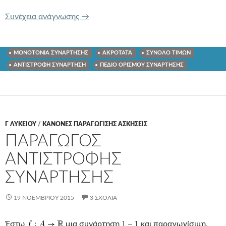
ΟΛΙΚΑ ΑΚΡΟΤΑΤΑ ΚΑΙ ΟΡΙΣΜΟΣ ΜΟ
Συνέχεια ανάγνωσης
→
ΜΟΝΟΤΟΝΙΑ ΣΥΝΑΡΤΗΣΗΣ
ΑΚΡΟΤΑΤΑ
ΣΥΝΟΛΟ ΤΙΜΩΝ
ΑΝΤΙΣΤΡΟΦΗ ΣΥΝΑΡΤΗΣΗ
ΠΕΔΙΟ ΟΡΙΣΜΟΥ ΣΥΝΑΡΤΗΣΗΣ
Γ ΛΥΚΕΊΟΥ
/
ΚΑΝΟΝΕΣ ΠΑΡΑΓΩΓΙΣΗΣ ΑΣΚΗΣΕΙΣ
ΠΑΡΑΓΩΓΟΣ
ΑΝΤΙΣΤΡΟΦΗΣ
ΣΥΝΑΡΤΗΣΗΣ
19 ΝΟΕΜΒΡΊΟΥ 2015
3 ΣΧΌΛΙΑ
Έστω
μια συνάρτηση
και παραγωγίσιμη.