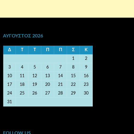
ΑΎΓΟΥΣΤΟΣ 2026
Δ
Τ
Τ
Π
Π
Σ
Κ
1
2
3
4
5
6
7
8
9
10
11
12
13
14
15
16
17
18
19
20
21
22
23
24
25
26
27
28
29
30
31
« Οκτ
FOLLOW US