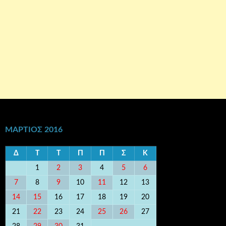
ΜΆΡΤΙΟΣ 2016
Δ
Τ
Τ
Π
Π
Σ
Κ
1
2
3
4
5
6
7
8
9
10
11
12
13
14
15
16
17
18
19
20
21
22
23
24
25
26
27