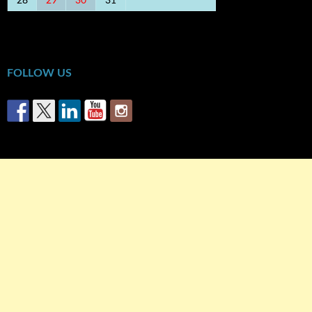
28
29
30
31
« Δεκ
Απρ »
FOLLOW US