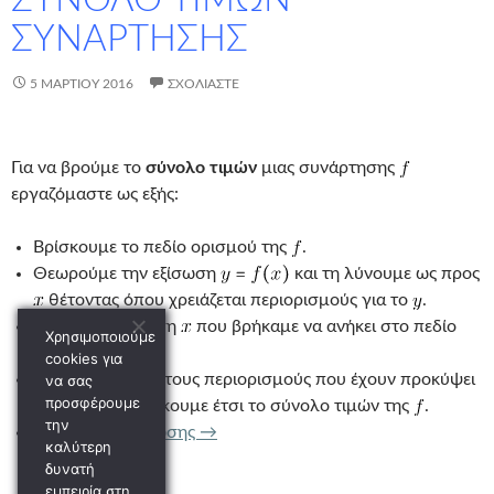
ΣΥΝΑΡΤΗΣΗΣ
5 ΜΑΡΤΊΟΥ 2016
ΣΧΟΛΙΆΣΤΕ
Για να βρούμε το
σύνολο τιμών
μιας συνάρτησης
εργαζόμαστε ως εξής:
Βρίσκουμε το πεδίο ορισμού της
.
Θεωρούμε την εξίσωση
και τη λύνουμε ως προς
θέτοντας όπου χρειάζεται περιορισμούς για το
.
Απαιτούμε η λύση
που βρήκαμε να ανήκει στο πεδίο
Χρησιμοποιούμε
ορισμού της
cookies για
Συναληθεύουμε τους περιορισμούς που έχουν προκύψει
να σας
προσφέρουμε
για το
και βρίσκουμε έτσι το σύνολο τιμών της
.
την
ΣΥΝΟΛΟ ΤΙΜΩΝ ΣΥΝΑΡΤΗΣΗΣ
Συνέχεια ανάγνωσης
→
καλύτερη
δυνατή
εμπειρία στη