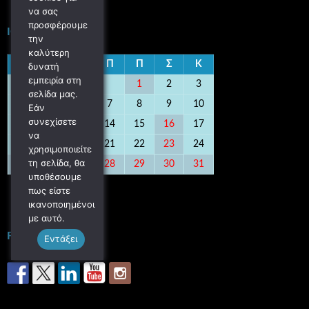
να σας
προσφέρουμε
ΙΟΎΛΙΟΣ 2016
την
καλύτερη
Δ
Τ
Τ
Π
Π
Σ
Κ
δυνατή
εμπειρία στη
1
2
3
σελίδα μας.
4
5
6
7
8
9
10
Εάν
συνεχίσετε
11
12
13
14
15
16
17
να
18
19
20
21
22
23
24
χρησιμοποιείτε
τη σελίδα, θα
25
26
27
28
29
30
31
υποθέσουμε
« Ιούν
Αυγ »
πως είστε
ικανοποιημένοι
με αυτό.
FOLLOW US
Εντάξει