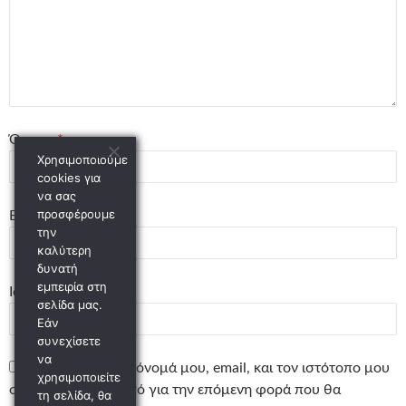
Όνομα
*
Χρησιμοποιούμε
cookies για
να σας
προσφέρουμε
Email
*
την
καλύτερη
δυνατή
εμπειρία στη
Ιστότοπος
σελίδα μας.
Εάν
συνεχίσετε
να
Αποθήκευσε το όνομά μου, email, και τον ιστότοπο μου
χρησιμοποιείτε
σε αυτόν τον πλοηγό για την επόμενη φορά που θα
τη σελίδα, θα