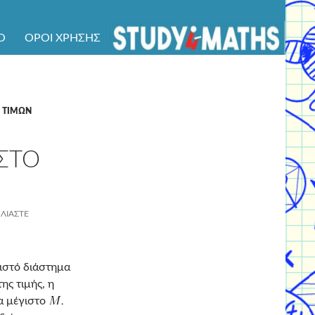
Ό
ΌΡΟΙ ΧΡΉΣΗΣ
Ο ΤΙΜΩΝ
ΣΤΟ
ΛΙΆΣΤΕ
ειστό διάστημα
ης τιμής, η
α μέγιστο