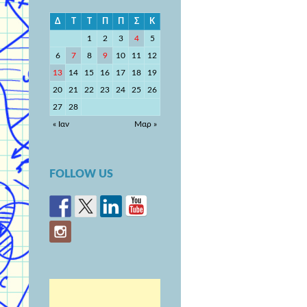
Δ
Τ
Τ
Π
Π
Σ
Κ
1
2
3
4
5
6
7
8
9
10
11
12
13
14
15
16
17
18
19
20
21
22
23
24
25
26
27
28
« Ιαν
Μαρ »
FOLLOW US