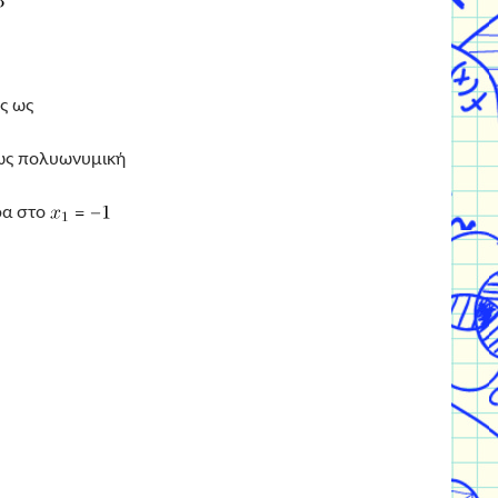
ς ως
ως πολυωνυμική
α στο