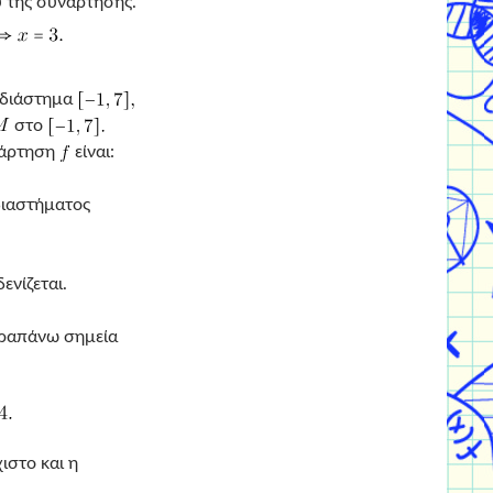
υ της συνάρτησης.
ό διάστημα
στο
νάρτηση
είναι:
διαστήματος
ενίζεται.
ραπάνω σημεία
ιστο και η