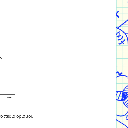
ν:
ο πεδίο ορισμού