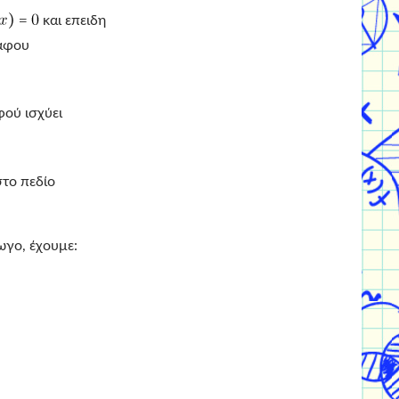
και επειδη
αφου
ού ισχύει
στο πεδίο
γο, έχουμε: