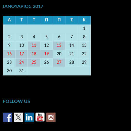
ΙΑΝΟΥΆΡΙΟΣ 2017
Δ
Τ
Τ
Π
Π
Σ
Κ
1
2
3
4
5
6
7
8
9
10
11
12
13
14
15
16
17
18
19
20
21
22
23
24
25
26
27
28
29
30
31
« Νοέ
Φεβ »
FOLLOW US