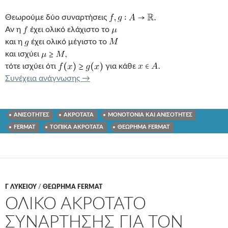
Θεωρούμε δύο συναρτήσεις
Αν η
έχει ολικό ελάχιστο το
και η
έχει ολικό μέγιστο το
και ισχύει
τότε ισχύει ότι
για κάθε
ΔΙΑΤΑΞΗ ΟΛΙΚΩΝ ΑΚΡΟΤΑΤΩΝ ΣΥΝΑΡ
Συνέχεια ανάγνωσης
→
ΑΝΙΣΟΤΗΤΕΣ
ΑΚΡΟΤΑΤΑ
ΜΟΝΟΤΟΝΙΑ ΚΑΙ ΑΝΙΣΟΤΗΤΕΣ
FERMAT
ΤΟΠΙΚΑ ΑΚΡΟΤΑΤΑ
ΘΕΩΡΗΜΑ FERMAT
Γ ΛΥΚΕΊΟΥ
/
ΘΕΩΡΗΜΑ FERMAT
ΟΛΙΚΟ ΑΚΡΟΤΑΤΟ
ΣΥΝΑΡΤΗΣΗΣ ΓΙΑ ΤΟΝ