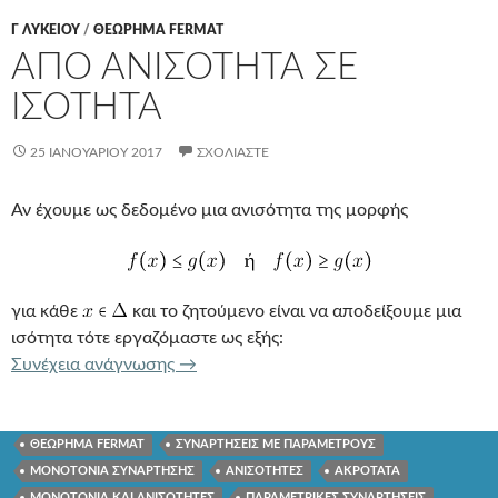
Γ ΛΥΚΕΊΟΥ
/
ΘΕΩΡΗΜΑ FERMAT
ΑΠΟ ΑΝΙΣΟΤΗΤΑ ΣΕ
ΙΣΟΤΗΤΑ
25 ΙΑΝΟΥΑΡΊΟΥ 2017
ΣΧΟΛΙΆΣΤΕ
Αν έχουμε ως δεδομένο μια ανισότητα της μορφής
για κάθε
και το ζητούμενο είναι να αποδείξουμε μια
ισότητα τότε εργαζόμαστε ως εξής:
ΑΠΟ ΑΝΙΣΟΤΗΤΑ ΣΕ ΙΣΟΤΗΤΑ
Συνέχεια ανάγνωσης
→
ΘΕΩΡΗΜΑ FERMAT
ΣΥΝΑΡΤΗΣΕΙΣ ΜΕ ΠΑΡΑΜΕΤΡΟΥΣ
ΜΟΝΟΤΟΝΙΑ ΣΥΝΑΡΤΗΣΗΣ
ΑΝΙΣΟΤΗΤΕΣ
ΑΚΡΟΤΑΤΑ
ΜΟΝΟΤΟΝΙΑ ΚΑΙ ΑΝΙΣΟΤΗΤΕΣ
ΠΑΡΑΜΕΤΡΙΚΕΣ ΣΥΝΑΡΤΗΣΕΙΣ