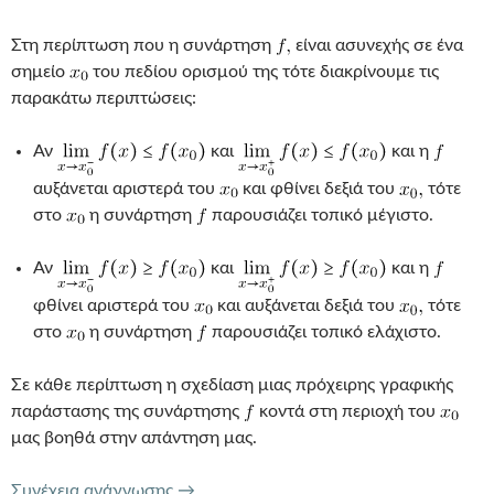
Στη περίπτωση που η συνάρτηση
είναι ασυνεχής σε ένα
σημείο
του πεδίου ορισμού της τότε διακρίνουμε τις
παρακάτω περιπτώσεις:
Αν
και
και η
αυξάνεται αριστερά του
και φθίνει δεξιά του
τότε
στο
η συνάρτηση
παρουσιάζει τοπικό μέγιστο.
Αν
και
και η
φθίνει αριστερά του
και αυξάνεται δεξιά του
τότε
στο
η συνάρτηση
παρουσιάζει τοπικό ελάχιστο.
Σε κάθε περίπτωση η σχεδίαση μιας πρόχειρης γραφικής
παράστασης της συνάρτησης
κοντά στη περιοχή του
μας βοηθά στην απάντηση μας.
ΑΚΡΟΤΑΤΑ ΣΥΝΑΡΤΗΣΗΣ ΠΟΛΛΑΠΛΟΥ
Συνέχεια ανάγνωσης
→