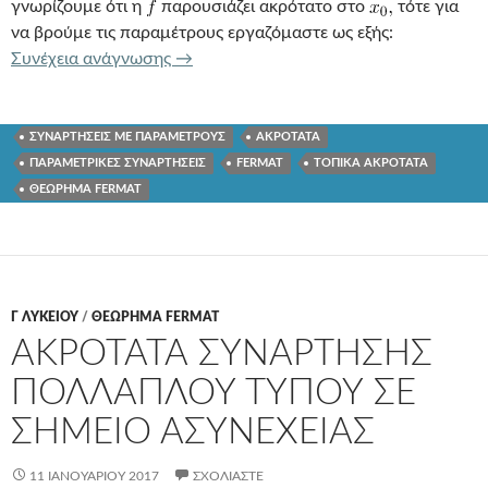
γνωρίζουμε ότι η
παρουσιάζει ακρότατο στο
τότε για
να βρούμε τις παραμέτρους εργαζόμαστε ως εξής:
ΠΡΟΣΔΙΟΡΙΣΜΟΣ ΠΑΡΑΜΕΤΡΩΝ ΓΙΑ 
Συνέχεια ανάγνωσης
→
ΣΥΝΑΡΤΗΣΕΙΣ ΜΕ ΠΑΡΑΜΕΤΡΟΥΣ
ΑΚΡΟΤΑΤΑ
ΠΑΡΑΜΕΤΡΙΚΕΣ ΣΥΝΑΡΤΗΣΕΙΣ
FERMAT
ΤΟΠΙΚΑ ΑΚΡΟΤΑΤΑ
ΘΕΩΡΗΜΑ FERMAT
Γ ΛΥΚΕΊΟΥ
/
ΘΕΩΡΗΜΑ FERMAT
ΑΚΡΟΤΑΤΑ ΣΥΝΑΡΤΗΣΗΣ
ΠΟΛΛΑΠΛΟΥ ΤΥΠΟΥ ΣΕ
ΣΗΜΕΙΟ ΑΣΥΝΕΧΕΙΑΣ
11 ΙΑΝΟΥΑΡΊΟΥ 2017
ΣΧΟΛΙΆΣΤΕ