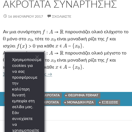
ΑΚΡΟΤΑΤΑ ΣΥΝΑΡΤΗΣΗΣ
16 ΙΑΝΟΥΑΡΊΟΥ 2017
ΣΧΟΛΙΆΣΤΕ
Αν μια συνάρτηση
παρουσιάζει ολικό ελάχιστο το
μόνο στο
, τότε το
είναι μοναδική ρίζα της
και
ισχύει
για κάθε
Αν μια συνάρτηση
παρουσιάζει ολικό μέγιστο το
Χρησιμοποιούμε
μόνο στο
, τότε το
είναι μοναδική ρίζα της
και
cookies για
ισχύει
για κάθε
να σας
ΕΠΙΛΥΣΗ ΕΞΙΣΩΣΗΣ ΚΑΙ ΑΚΡΟΤΑΤΑ 
Συνέχεια ανάγνωσης
→
προσφέρουμε
την
καλύτερη
δυνατή
FERMAT
ΤΟΠΙΚΑ ΑΚΡΟΤΑΤΑ
ΘΕΩΡΗΜΑ FERMAT
εμπειρία στη
ΠΛΗΘΟΣ ΡΙΖΩΝ
ΑΚΡΟΤΑΤΑ
ΜΟΝΑΔΙΚΗ ΡΙΖΑ
ΕΞΙΣΩΣΕΙΣ
σελίδα μας.
Εάν
συνεχίσετε
να
χρησιμοποιείτε