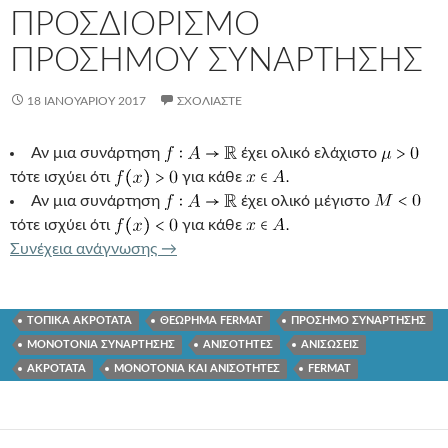
ΠΡΟΣΔΙΟΡΙΣΜΟ
ΠΡΟΣΗΜΟΥ ΣΥΝΑΡΤΗΣΗΣ
18 ΙΑΝΟΥΑΡΊΟΥ 2017
ΣΧΟΛΙΆΣΤΕ
Αν μια συνάρτηση
έχει ολικό ελάχιστο
τότε ισχύει ότι
για κάθε
Αν μια συνάρτηση
έχει ολικό μέγιστο
τότε ισχύει ότι
για κάθε
ΟΛΙΚΟ ΑΚΡΟΤΑΤΟ ΣΥΝΑΡΤΗΣΗΣ ΓΙΑ
Συνέχεια ανάγνωσης
→
ΤΟΠΙΚΑ ΑΚΡΟΤΑΤΑ
ΘΕΩΡΗΜΑ FERMAT
ΠΡΟΣΗΜΟ ΣΥΝΑΡΤΗΣΗΣ
ΜΟΝΟΤΟΝΙΑ ΣΥΝΑΡΤΗΣΗΣ
ΑΝΙΣΟΤΗΤΕΣ
ΑΝΙΣΩΣΕΙΣ
ΑΚΡΟΤΑΤΑ
ΜΟΝΟΤΟΝΙΑ ΚΑΙ ΑΝΙΣΟΤΗΤΕΣ
FERMAT