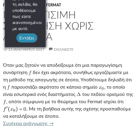
τη σελίδα, θα
Γ ΛΥΚΕΊΟΥ
/
ΘΕΩΡΗΜΑ FERMAT
υποθέσουμε
ΠΑΡΑΓΩΓΙΣΙΜΗ
πως είστε
ικανοποιημένοι
ΣΥΝΑΡΤΗΣΗ ΧΩΡΙΣ
με αυτό.
ΑΚΡΟΤΑΤΑ
Εντάξει
13 ΙΑΝΟΥΑΡΊΟΥ 2017
ΣΧΟΛΙΆΣΤΕ
Όταν μας ζητούν να αποδείξουμε ότι μια παραγωγίσιμη
συνάρτηση
δεν έχει ακρότατα, συνήθως εργαζόμαστε με
τη μέθοδο της απαγωγής σε άτοπο, Υποθέτουμε δηλαδή ότι
η
παρουσιάζει ακρότατο σε κάποιο σημείο
το οποίο
είναι εσωτερικό ενός διαστήματος
του πεδίου ορισμού της
οπότε σύμφωνα με το θεώρημα του Fermat ισχύει ότι
Με τη βοήθεια αυτής της σχέσης προσπαθούμε
να καταλήξουμε σε άτοπο.
ΠΑΡΑΓΩΓΙΣΙΜΗ ΣΥΝΑΡΤΗΣΗ ΧΩΡΙΣ Α
Συνέχεια ανάγνωσης
→