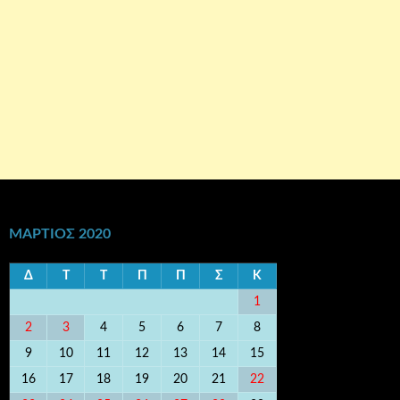
ΜΆΡΤΙΟΣ 2020
Δ
Τ
Τ
Π
Π
Σ
Κ
1
2
3
4
5
6
7
8
9
10
11
12
13
14
15
16
17
18
19
20
21
22