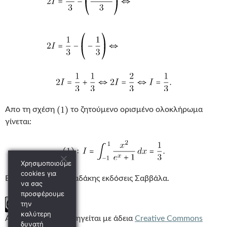
Απο τη σχέση
το ζητούμενο ορισμένο ολοκλήρωμα
γίνεται:
Χρησιμοποιούμε
cookies για
Βιβλιογραφία: Παπαδάκης εκδόσεις Σαββάλα.
να σας
προσφέρουμε
την
καλύτερη
Αυτή η εργασία χορηγείται με άδεια
Creative Commons
δυνατή