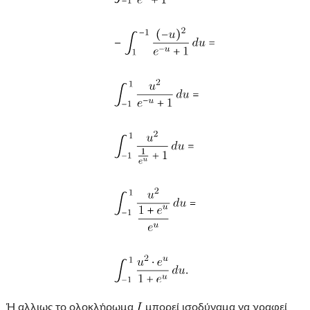
Ή αλλιως το ολοκλήρωμα
μπορεί ισοδύναμα να γραφεί