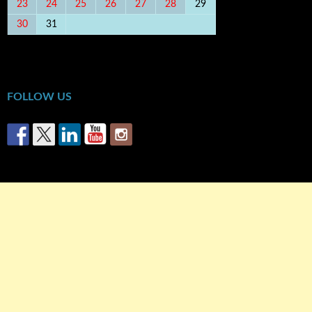
23
24
25
26
27
28
29
30
31
« Φεβ
Απρ »
FOLLOW US