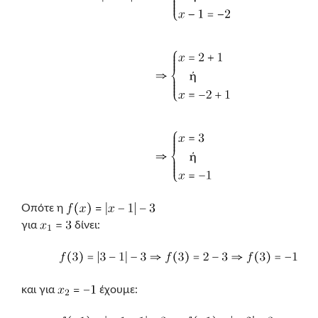
Οπότε η
για
δίνει:
και για
έχουμε: