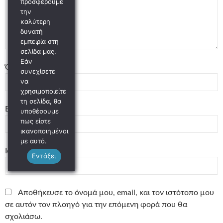
προσφέρουμε
την
καλύτερη
δυνατή
εμπειρία στη
σελίδα μας.
Εάν
Όνομα
*
συνεχίσετε
να
χρησιμοποιείτε
τη σελίδα, θα
Email
*
υποθέσουμε
πως είστε
ικανοποιημένοι
με αυτό.
Ιστότοπος
Εντάξει
Αποθήκευσε το όνομά μου, email, και τον ιστότοπο μου
σε αυτόν τον πλοηγό για την επόμενη φορά που θα
σχολιάσω.