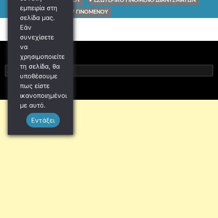
ΜΑΘΗΜΑΤΙΚΑ Β ΛΥΚΕΙΟΥ
ΕΣΩΤΕΡΙΚΟ ΓΙΝΟΜΕΝΟ ΔΙΑΝΥΣΜΑΤΩΝ
εμπειρία στη
ΑΣΚΗΣΕΙΣ ΕΣΩΤΕΡΙΚΟΥ ΓΙΝΟΜΕΝΟΥ
σελίδα μας.
Εάν
συνεχίσετε
να
χρησιμοποιείτε
τη σελίδα, θα
Αναζήτηση
υποθέσουμε
για:
πως είστε
ικανοποιημένοι
με αυτό.
Εντάξει