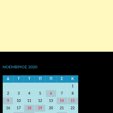
ΝΟΈΜΒΡΙΟΣ 2020
Δ
Τ
Τ
Π
Π
Σ
Κ
1
2
3
4
5
6
7
8
9
10
11
12
13
14
15
16
17
18
19
20
21
22