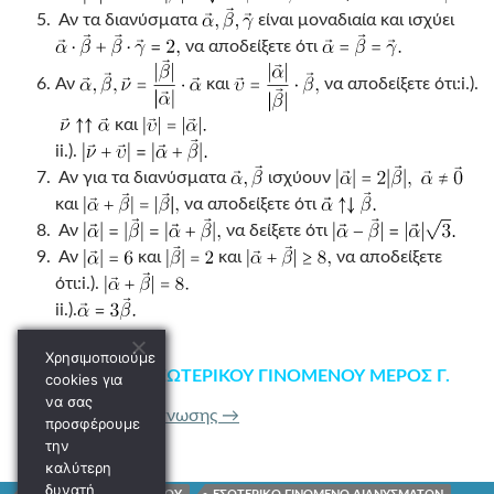
Αν τα διανύσματα
είναι μοναδιαία και ισχύει
να αποδείξετε ότι
Αν
και
να αποδείξετε ότι:i.).
και
ii.).
Αν για τα διανύσματα
ισχύουν
και
να αποδείξετε ότι
Αν
να δείξετε ότι
Αν
και
και
να αποδείξετε
ότι:i.).
ii.).
Χρησιμοποιούμε
ΑΣΚΗΣΕΙΣ ΕΣΩΤΕΡΙΚΟΥ ΓΙΝΟΜΕΝΟΥ ΜΕΡΟΣ Γ.
cookies για
να σας
ΑΣΚΗΣΕΙΣ ΕΣΩΤΕΡΙΚΟΥ ΓΙΝΟΜΕ
Συνέχεια ανάγνωσης
→
προσφέρουμε
την
καλύτερη
δυνατή