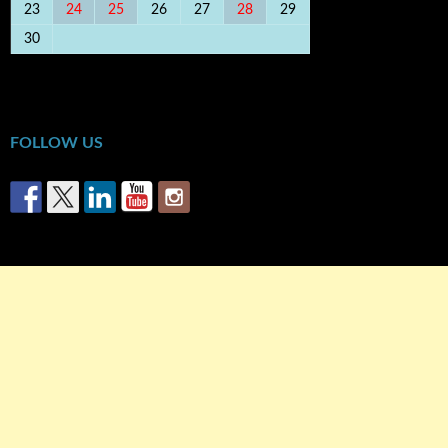
23
24
25
26
27
28
29
30
« Οκτ
Δεκ »
FOLLOW US