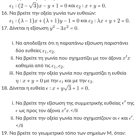
και
Να βρείτε την οξεία γωνία των ευθειών:
και
Δίνεται η εξίσωση
Να αποδείξετε ότι η παραπάνω εξίσωση παριστάνει
δύο ευθείες
Να βρείτε τη γωνία που σχηματίζει με τον άξονα
καθεμία από τις
Να βρείτε την οξεία γωνία που σχηματίζει η ευθεία
με την
και με την
Δίνεται η ευθεία
Να βρείτε την εξίσωση της συμμετρικής ευθείας
της
ως προς τον άξονα
</li
Να βρείτε την οξεία γωνία που σχηματίζουν οι
και
</li
Να βρείτε το γεωμετρικό τόπο των σημείων Μ, όταν: