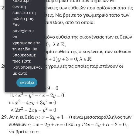
καλύτερη
Να βρείτε το γεωμετρικό τόπο των σημείων Μ.
δυνατή
Δίνονται οι οικογένειες των ευθειών που ορίζονται απο τις
εμπειρία στη
παρακάτω εξισώσεις. Να βρείτε το γεωμετρικό τόπο των
σελίδα μας.
σημείων Μ του επιπέδου, από τα οποία:
Εάν
συνεχίσετε
να
διέρχεται μία μόνο ευθεία της οικογένειας των ευθειών
χρησιμοποιείτε
τη σελίδα, θα
δε διέρχεται καμία ευθεία της οικογένειας των ευθειών
υποθέσουμε
πως είστε
Να σχεδιάσετε τις γραμμές τις οποίες παριστάνουν οι
ικανοποιημένοι
με αυτό.
εξισώσεις:
Εντάξει
Αν η ευθεία
είναι μεσοπαράλληλος των
ευθειών
και
να βρείτε το