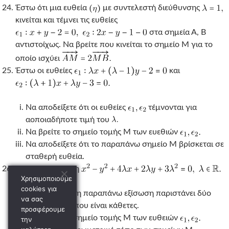
Έστω ότι μια ευθεία
με συντελεστή διεύθυνσης
κινείται και τέμνει τις ευθείες
στα σημεία Α, Β
αντιστοίχως. Να βρείτε που κινείται το σημείο Μ για το
οποίο ισχύει
Έστω οι ευθείες
και
Να αποδείξετε ότι οι ευθείες
τέμνονται για
αοποιαδήποτε τιμή του
Να βρείτε το σημείο τομής Μ των ευεθιών
Να αποδείξετε ότι το παραπάνω σημείο Μ βρίσκεται σε
σταθερή ευθεία.
Δίνεται η εξίσωση
Χρησιμοποιούμε
cookies για
Να δείξετε ότι η παραπάνω εξίσωση παριστάνει δύο
να σας
ευθείες
που είναι κάθετες.
προσφέρουμε
Να βρείτε το σημείο τομής Μ των ευθειών
την