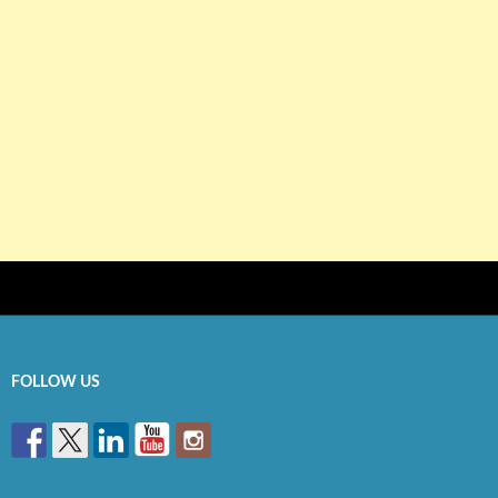
FOLLOW US