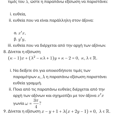
τιμές του
ώστε η παραπάνω εξίσωση να παριστάνει:
ευθεία,
ευθεία που να είναι παράλληλη στον άξονα:
ευθεία που να διέρχεται από την αρχή των αξόνων.
Δίνεται η εξίσωση
Να δείξετε ότι για οποιεσδήποτε τιμές των
παραμέτρων
η παραπάνω εξίσωση παριστάνει
ευθεία γραμμή.
Ποια από τις παραπάνω ευθείες διέρχεται από την
αρχή των αξόνων και σχηματίζει με τον άξονα
γωνία
Δίνεται η εξίσωση