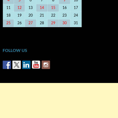
4
5
6
7
8
9
10
11
12
13
14
15
16
17
18
19
20
21
22
23
24
25
26
27
28
29
30
31
« Δεκ
Φεβ »
FOLLOW US