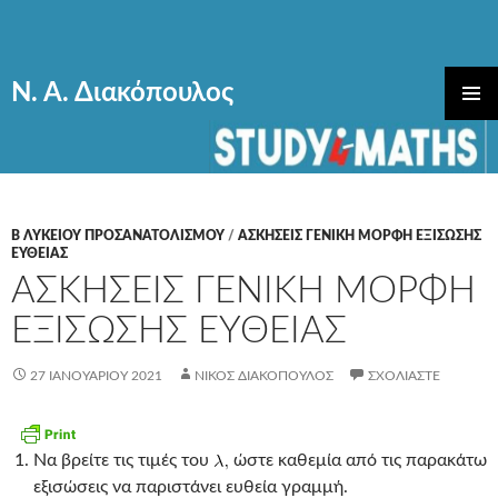
Ν. Α. Διακόπουλος
ΜΕΤΆΒΑΣΗ
ΚΎΡΙΟ
ΣΕ
ΜΕΝΟΎ
ΠΕΡΙΕΧΌΜΕΝΟ
Β ΛΥΚΕΙΟΥ ΠΡΟΣΑΝΑΤΟΛΙΣΜΟΥ
/
ΑΣΚΗΣΕΙΣ ΓΕΝΙΚΗ ΜΟΡΦΗ ΕΞΙΣΩΣΗΣ
ΕΥΘΕΙΑΣ
ΑΣΚΗΣΕΙΣ ΓΕΝΙΚΗ ΜΟΡΦΗ
ΕΞΙΣΩΣΗΣ ΕΥΘΕΙΑΣ
27 ΙΑΝΟΥΑΡΊΟΥ 2021
ΝΊΚΟΣ ΔΙΑΚΌΠΟΥΛΟΣ
ΣΧΟΛΙΆΣΤΕ
Να βρείτε τις τιμές του
ώστε καθεμία από τις παρακάτω
εξισώσεις να παριστάνει ευθεία γραμμή.