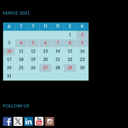
ΜΆΙΟΣ 2021
Δ
Τ
Τ
Π
Π
Σ
Κ
1
2
3
4
5
6
7
8
9
10
11
12
13
14
15
16
17
18
19
20
21
22
23
24
25
26
27
28
29
30
31
« Απρ
Ιούν »
FOLLOW US