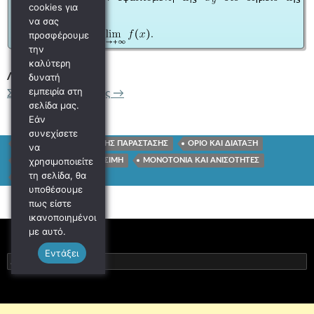
cookies για
να σας
προσφέρουμε
την
καλύτερη
ΛΥΣΗ
δυνατή
εμπειρία στη
ΕΦΑΠΤΟΜΕΝΗ ΚΑΙ ΟΡΙΟ ΣΤΟ ΑΠΕΙΡ
Συνέχεια ανάγνωσης
→
σελίδα μας.
Εάν
συνεχίσετε
ΕΦΑΠΤΟΜΕΝΗ ΓΡΑΦΙΚΗΣ ΠΑΡΑΣΤΑΣΗΣ
ΟΡΙΟ ΚΑΙ ΔΙΑΤΑΞΗ
να
χρησιμοποιείτε
ΔΥΟ ΦΟΡΕΣ ΠΑΡΑΓΩΓΙΣΙΜΗ
ΜΟΝΟΤΟΝΙΑ ΚΑΙ ΑΝΙΣΟΤΗΤΕΣ
τη σελίδα, θα
ΚΥΡΤΟΤΗΤΑ
υποθέσουμε
πως είστε
ικανοποιημένοι
με αυτό.
Εντάξει
Αναζήτηση
για: