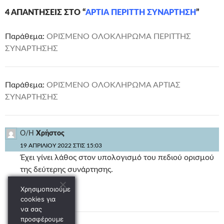
4 ΑΠΑΝΤΉΣΕΙΣ ΣΤΟ “
ΑΡΤΙΑ ΠΕΡΙΤΤΗ ΣΥΝΑΡΤΗΣΗ
”
Παράθεμα:
ΟΡΙΣΜΕΝΟ ΟΛΟΚΛΗΡΩΜΑ ΠΕΡΙΤΤΗΣ
ΣΥΝΑΡΤΗΣΗΣ
Παράθεμα:
ΟΡΙΣΜΕΝΟ ΟΛΟΚΛΗΡΩΜΑ ΑΡΤΙΑΣ
ΣΥΝΑΡΤΗΣΗΣ
Ο/Η
Χρήστος
19 ΑΠΡΙΛΊΟΥ 2022 ΣΤΙΣ 15:03
Έχει γίνει λάθος στον υπολογισμό του πεδιού ορισμού
της δεύτερης συνάρτησης.
Χρησιμοποιούμε
ΑΠΆΝΤΗΣΗ
cookies για
να σας
προσφέρουμε