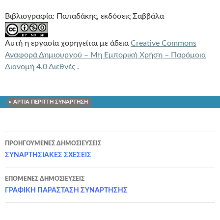
Βιβλιογραφία: Παπαδάκης, εκδόσεις Σαββάλα
Αυτή η εργασία χορηγείται με άδεια
Creative Commons
Αναφορά Δημιουργού – Μη Εμπορική Χρήση – Παρόμοια
Διανομή 4.0 Διεθνές
.
ΑΡΤΙΑ ΠΕΡΙΤΤΗ ΣΥΝΑΡΤΗΣΗ
Πλοήγηση
ΠΡΟΗΓΟΎΜΕΝΕΣ ΔΗΜΟΣΙΕΎΣΕΙΣ
άρθρων
ΣΥΝΑΡΤΗΣΙΑΚΕΣ ΣΧΕΣΕΙΣ
ΕΠΌΜΕΝΕΣ ΔΗΜΟΣΙΕΎΣΕΙΣ
ΓΡΑΦΙΚΗ ΠΑΡΑΣΤΑΣΗ ΣΥΝΑΡΤΗΣΗΣ