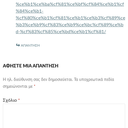
%ce%b1%ce%ba%cf%81%ce%bf%cf%84%ce%b1%cf
%84%ce%b1-
%cf%80%ce%b1%cf%81%ce%b1%ce%b3%cf%89%ce
%b3%ce%b9%cf%83%ce%b9%ce%bc%cf%89%ce%b
d-%cf%83%cf%85%ce%bd%ce%b1%cf%81/
ΑΠΆΝΤΗΣΗ
ΑΦΉΣΤΕ ΜΙΑ ΑΠΆΝΤΗΣΗ
Η ηλ. διεύθυνση σας δεν δημοσιεύεται.
Τα υποχρεωτικά πεδία
σημειώνονται με
*
Σχόλιο
*