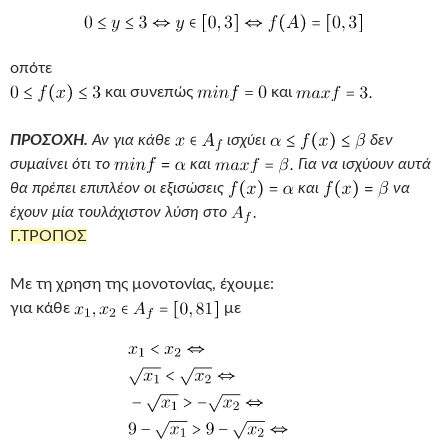
οπότε
και συνεπώς
και
ΠΡΟΣΟΧΗ.
Αν για κάθε
ισχύει
δεν
συμαίνει ότι το
και
Για να ισχύουν αυτά
θα πρέπει επιπλέον οι εξισώσεις
και
να
έχουν μία τουλάχιστον λύση στο
Γ.ΤΡΟΠΟΣ
Με τη χρηση της μονοτονίας, έχουμε:
για κάθε
με