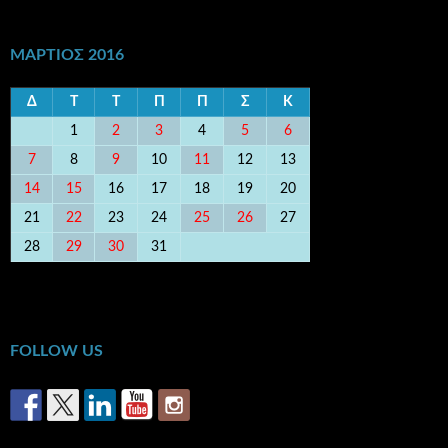
ΜΆΡΤΙΟΣ 2016
Δ
Τ
Τ
Π
Π
Σ
Κ
1
2
3
4
5
6
7
8
9
10
11
12
13
14
15
16
17
18
19
20
21
22
23
24
25
26
27
28
29
30
31
« Δεκ
Απρ »
FOLLOW US