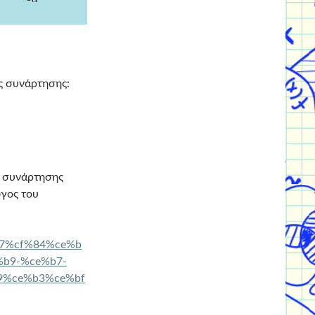
ς συνάρτησης:
ς συνάρτησης
ωγος του
7%cf%84%ce%b
b9-%ce%b7-
9%ce%b3%ce%bf