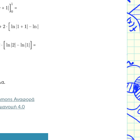
λα.
mmons Αναφορά
ιανομή 4.0