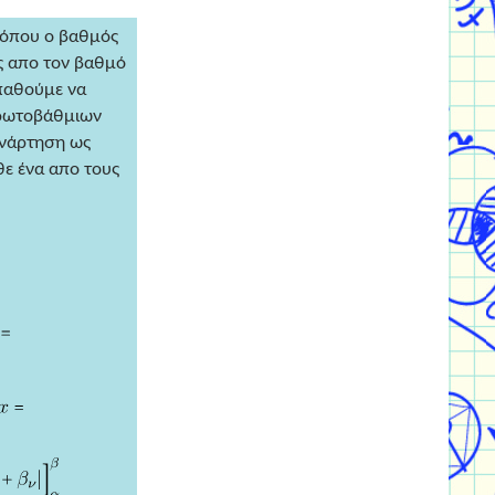
 όπου ο βαθμός
ς απο τον βαθμό
παθούμε να
ρωτοβάθμιων
υνάρτηση ως
ε ένα απο τους