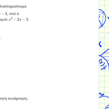
ολοκληρώσουμε
ενώ ο
αθμού
ρητή συνάρτηση