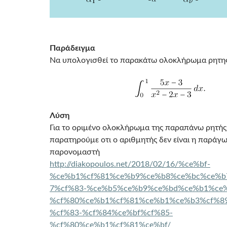
Παράδειγμα
Να υπολογισθεί το παρακάτω ολοκλήρωμα ρητη
Λύση
Για το οριμένο ολοκλήρωμα της παραπάνω ρητή
παρατηρούμε οτι ο αριθμητής δεν είναι η παράγ
παρονομαστή
http://diakopoulos.net/2018/02/16/%ce%bf-
%ce%b1%cf%81%ce%b9%ce%b8%ce%bc%ce%b
7%cf%83-%ce%b5%ce%b9%ce%bd%ce%b1%ce%
%cf%80%ce%b1%cf%81%ce%b1%ce%b3%cf%8
%cf%83-%cf%84%ce%bf%cf%85-
%cf%80%ce%b1%cf%81%ce%bf/