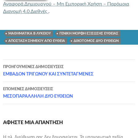
Αναφορά Δημιουργού – Μη Εμπορική Χρήση – Παρόμοια
Διανομή 4.0 Διεθνές
.
ΜΑΘΗΜΑΤΙΚΑ Β ΛΥΚΕΙΟΥ
ΓΕΝΙΚΗ ΜΟΡΦΗ ΕΞΙΣΩΣΗΣ ΕΥΘΕΙΑΣ
ΑΠΟΣΤΑΣΗ ΣΗΜΕΙΟΥ ΑΠΟ ΕΥΘΕΙΑ
ΔΙΧΟΤΟΜΟΣ ΔΥΟ ΕΥΘΕΙΩΝ
Πλοήγηση
ΠΡΟΗΓΟΎΜΕΝΕΣ ΔΗΜΟΣΙΕΎΣΕΙΣ
άρθρων
ΕΜΒΑΔΟΝ ΤΡΙΓΩΝΟΥ ΚΑΙ ΣΥΝΤΕΤΑΓΜΕΝΕΣ
ΕΠΌΜΕΝΕΣ ΔΗΜΟΣΙΕΎΣΕΙΣ
ΜΕΣΟΠΑΡΑΛΛΗΛΗ ΔΥΟ ΕΥΘΕΙΩΝ
ΑΦΉΣΤΕ ΜΙΑ ΑΠΆΝΤΗΣΗ
Η ηλ. διεύθυνση σας δεν δημοσιεύεται.
Τα υποχρεωτικά πεδία