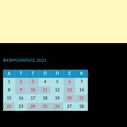
ΦΕΒΡΟΥΆΡΙΟΣ 2021
Δ
Τ
Τ
Π
Π
Σ
Κ
1
2
3
4
5
6
7
8
9
10
11
12
13
14
15
16
17
18
19
20
21
22
23
24
25
26
27
28
« Ιαν
Μαρ »