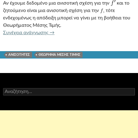
Αν έχουμε δεδομένο μια ανισοτική σχέση για την
και το
ζητούμενο είναι μια ανισοτική σχέση για την
τότε
ενδεχομένως η απόδειξη μπορεί να γίνει με τη βοήθεια του
Θεωρήματος Μέσης Τιμής.
ΑΝΙΣΟΤΗΤΕΣ ΚΑΙ ΘΕΩΡΗΜΑ ΜΕΣΗΣ 
Συνέχεια ανάγνωσης
→
ΑΝΙΣΟΤΗΤΕΣ
ΘΕΩΡΗΜΑ ΜΕΣΗΣ ΤΙΜΗΣ
Αναζήτηση
για: