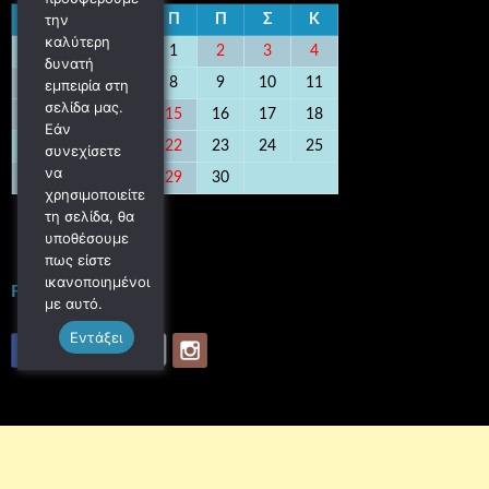
την
Δ
Τ
Τ
Π
Π
Σ
Κ
καλύτερη
1
2
3
4
δυνατή
5
6
7
8
9
10
11
εμπειρία στη
σελίδα μας.
12
13
14
15
16
17
18
Εάν
19
20
21
22
23
24
25
συνεχίσετε
να
26
27
28
29
30
χρησιμοποιείτε
« Αυγ
Οκτ »
τη σελίδα, θα
υποθέσουμε
πως είστε
ικανοποιημένοι
FOLLOW US
με αυτό.
Εντάξει