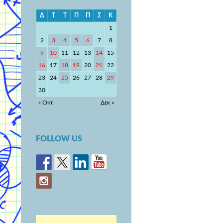
Δ
Τ
Τ
Π
Π
Σ
Κ
1
2
3
4
5
6
7
8
9
10
11
12
13
14
15
16
17
18
19
20
21
22
23
24
25
26
27
28
29
30
« Οκτ
Δεκ »
FOLLOW US