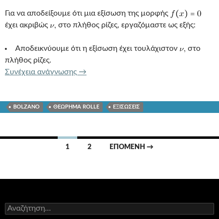
Για να αποδείξουμε ότι μια εξίσωση της μορφής
έχει ακριβώς
στο πλήθος ρίζες, εργαζόμαστε ως εξής:
Αποδεικνύουμε ότι η εξίσωση έχει τουλάχιστον
στο
πλήθος ρίζες.
ΑΚΡΙΒΩΣ -n- ΣΤΟ ΠΛΗΘΟΣ ΡΙΖΩΝ ΕΞ
Συνέχεια ανάγνωσης
→
BOLZANO
ΘΕΩΡΗΜΑ ROLLE
ΕΞΙΣΩΣΕΙΣ
Πλοήγηση
1
2
ΕΠΌΜΕΝΗ →
άρθρων
Αναζήτηση
για: