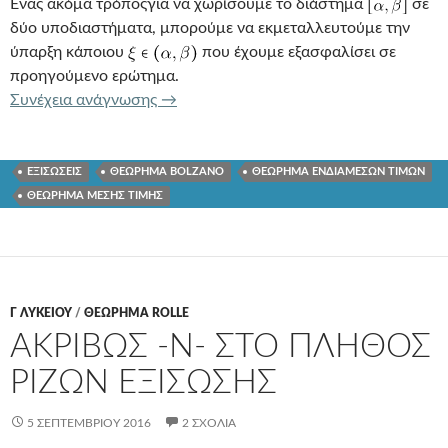
Ενας ακόμα τρόποςγια να χωρίσουμε το διάστημα
σε
δύο υποδιαστήματα, μπορούμε να εκμεταλλευτούμε την
ύπαρξη κάποιου
που έχουμε εξασφαλίσει σε
προηγούμενο ερώτημα.
ΣΥΝΔΥΑΣΜΟΣ ΥΠΑΡΞΙΑΚΩΝ ΘΕΩΡΗΜΑ
Συνέχεια ανάγνωσης
→
ΕΞΙΣΩΣΕΙΣ
ΘΕΩΡΗΜΑ BOLZANO
ΘΕΩΡΗΜΑ ΕΝΔΙΑΜΕΣΩΝ ΤΙΜΩΝ
ΘΕΩΡΗΜΑ ΜΕΣΗΣ ΤΙΜΗΣ
Γ ΛΥΚΕΊΟΥ
/
ΘΕΩΡΗΜΑ ROLLE
ΑΚΡΙΒΩΣ -N- ΣΤΟ ΠΛΗΘΟΣ
ΡΙΖΩΝ ΕΞΙΣΩΣΗΣ
5 ΣΕΠΤΕΜΒΡΊΟΥ 2016
2 ΣΧΌΛΙΑ