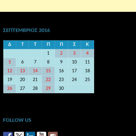
ΣΕΠΤΈΜΒΡΙΟΣ 2016
Δ
Τ
Τ
Π
Π
Σ
Κ
1
2
3
4
5
6
7
8
9
10
11
12
13
14
15
16
17
18
19
20
21
22
23
24
25
26
27
28
29
30
« Αυγ
Οκτ »
FOLLOW US