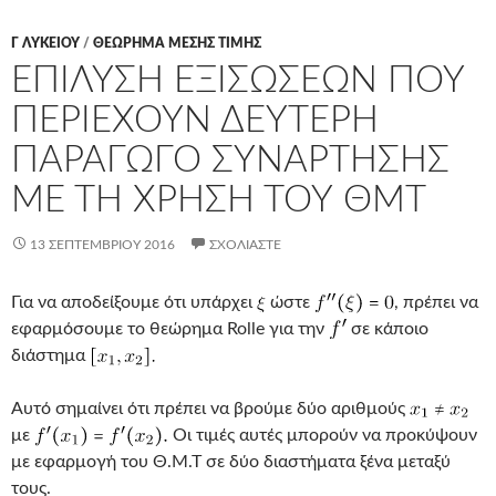
Γ ΛΥΚΕΊΟΥ
/
ΘΕΩΡΗΜΑ ΜΕΣΗΣ ΤΙΜΗΣ
ΕΠΙΛΥΣΗ ΕΞΙΣΩΣΕΩΝ ΠΟΥ
ΠΕΡΙΕΧΟΥΝ ΔΕΥΤΕΡΗ
ΠΑΡΑΓΩΓΟ ΣΥΝΑΡΤΗΣΗΣ
ΜΕ ΤΗ ΧΡΗΣΗ ΤΟΥ ΘΜΤ
13 ΣΕΠΤΕΜΒΡΊΟΥ 2016
ΣΧΟΛΙΆΣΤΕ
Για να αποδείξουμε ότι υπάρχει
ώστε
, πρέπει να
εφαρμόσουμε το θεώρημα Rolle για την
σε κάποιο
διάστημα
Αυτό σημαίνει ότι πρέπει να βρούμε δύο αριθμούς
με
Οι τιμές αυτές μπορούν να προκύψουν
με εφαρμογή του Θ.Μ.Τ σε δύο διαστήματα ξένα μεταξύ
τους.