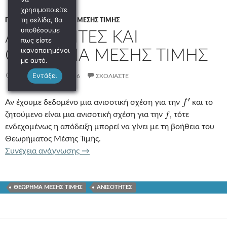
χρησιμοποιείτε
τη σελίδα, θα
Γ ΛΥΚΕΊΟΥ
/
ΘΕΩΡΗΜΑ ΜΕΣΗΣ ΤΙΜΗΣ
υποθέσουμε
ΑΝΙΣΟΤΗΤΕΣ ΚΑΙ
πως είστε
ικανοποιημένοι
ΘΕΩΡΗΜΑ ΜΕΣΗΣ ΤΙΜΗΣ
με αυτό.
Εντάξει
14 ΣΕΠΤΕΜΒΡΊΟΥ 2016
ΣΧΟΛΙΆΣΤΕ
Αν έχουμε δεδομένο μια ανισοτική σχέση για την
και το
ζητούμενο είναι μια ανισοτική σχέση για την
τότε
ενδεχομένως η απόδειξη μπορεί να γίνει με τη βοήθεια του
Θεωρήματος Μέσης Τιμής.
ΑΝΙΣΟΤΗΤΕΣ ΚΑΙ ΘΕΩΡΗΜΑ ΜΕΣΗΣ 
Συνέχεια ανάγνωσης
→
ΘΕΩΡΗΜΑ ΜΕΣΗΣ ΤΙΜΗΣ
ΑΝΙΣΟΤΗΤΕΣ